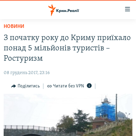
Доступність
посилання
Перейти
НОВИНИ
до
НОВИНИ
З початку року до Криму приїхало
основного
ВОДА.КРИМ
матеріалу
понад 5 мільйонів туристів –
ВІДЕО ТА ФОТО
Перейти
Ростуризм
до
ПОЛІТИКА
основної
08 грудень 2017, 23:16
БЛОГИ
навігації
Перейти
Поділитись
Читати без VPN
ПОГЛЯД
до
ІНТЕРВ'Ю
пошуку
ВСЕ ЗА ДЕНЬ
СПЕЦПРОЕКТИ
ЯК ОБІЙТИ БЛОКУВАННЯ
ДЕПОРТАЦІЯ