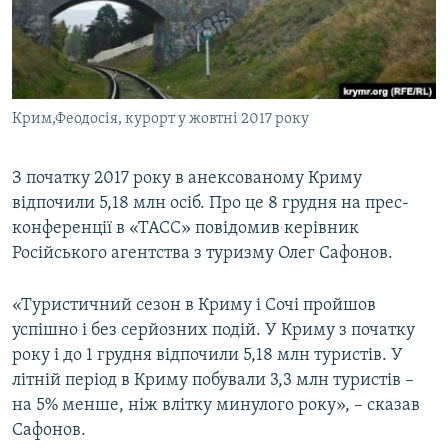
ВІДЕОУРОКИ «ELIFBE»
Русский
СВІДЧЕННЯ ОКУПАЦІЇ
Qırımtatar
УКРАЇНСЬКА ПРОБЛЕМА КРИМУ
Крим,Феодосія, курорт у жовтні 2017 року
ДОЛУЧАЙСЯ!
ІНФОГРАФІКА
З початку 2017 року в анексованому Криму
відпочили 5,18 млн осіб. Про це 8 грудня на прес-
Усі сайти RFE/RL
конференції в «ТАСС» повідомив керівник
Російського агентства з туризму Олег Сафонов.
«Туристичний сезон в Криму і Сочі пройшов
успішно і без серйозних подій. У Криму з початку
року і до 1 грудня відпочили 5,18 млн туристів. У
літній період в Криму побували 3,3 млн туристів –
на 5% менше, ніж влітку минулого року», – сказав
Сафонов.