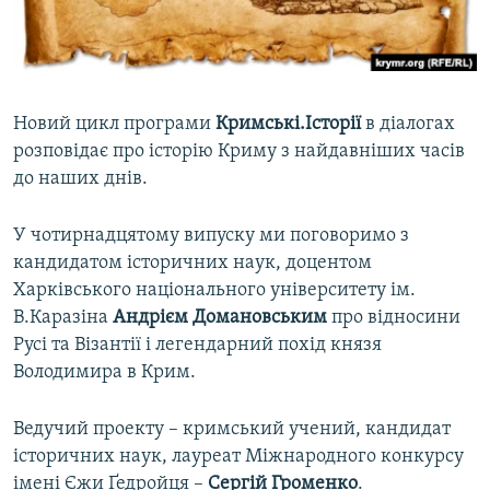
ВІДЕОУРОКИ «ELIFBE»
Русский
СВІДЧЕННЯ ОКУПАЦІЇ
Qırımtatar
УКРАЇНСЬКА ПРОБЛЕМА КРИМУ
Новий цикл програми
Кримські.Історії
в діалогах
ДОЛУЧАЙСЯ!
ІНФОГРАФІКА
розповідає про історію Криму з найдавніших часів
до наших днів.
У чотирнадцятому випуску ми поговоримо з
Усі сайти RFE/RL
кандидатом історичних наук, доцентом
Харківського національного університету ім.
В.Каразіна
Андрієм Домановським
про відносини
Русі та Візантії і легендарний похід князя
Володимира в Крим.
Ведучий проекту – кримський учений, кандидат
історичних наук, лауреат Міжнародного конкурсу
імені Єжи Ґедройця –
Сергій Громенко
.