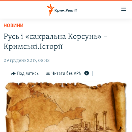
Доступність
посилання
Перейти
НОВИНИ
до
НОВИНИ
Русь і «сакральна Корсунь» –
основного
ВОДА.КРИМ
матеріалу
Кримські.Історії
ВІДЕО ТА ФОТО
Перейти
до
09 грудень 2017, 08:48
ПОЛІТИКА
основної
БЛОГИ
Поділитись
Читати без VPN
навігації
Перейти
ПОГЛЯД
до
ІНТЕРВ'Ю
пошуку
ВСЕ ЗА ДЕНЬ
СПЕЦПРОЕКТИ
ЯК ОБІЙТИ БЛОКУВАННЯ
ДЕПОРТАЦІЯ