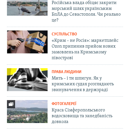
Російська влада обіцяє закрити
морський шлях українським
БпЛА до Севастополя. Чи реально
це?
СУСПІЛЬСТВО
«Крим – не Росія»: маркетплейс
Ozon припинив прийом нових
замовлень на Кримському
півострові
ПРАВА ЛЮДИНИ
Мить – і ти шпигун. Як у
кримських судах розглядають
звинувачення в держзраді
ФОТОГАЛЕРЕЇ
Краса Сімферопольського
водосховища та занедбаність
довкола