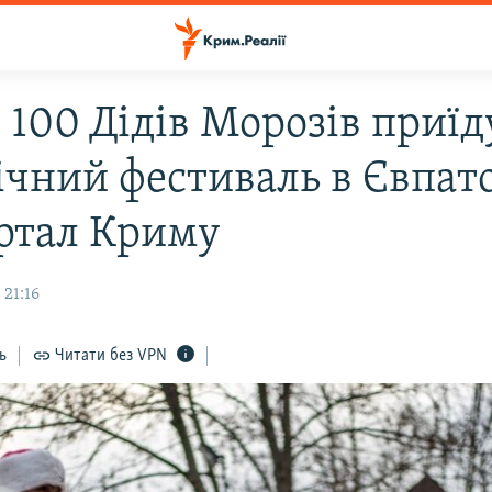
 100 Дідів Морозів приїд
ічний фестиваль в Євпато
ртал Криму
 21:16
ь
Читати без VPN