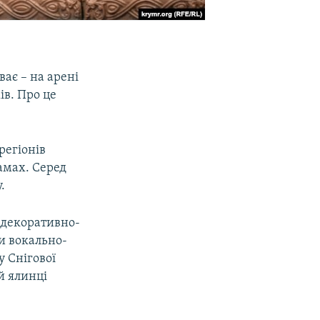
ає – на арені
ів. Про це
регіонів
амах. Серед
.
 декоративно-
и вокально-
у Снігової
й ялинці