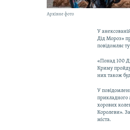
Архівне фото
У анексованій
Дід Мороз» пр
повідомляє т
«Понад 100 Ді
Криму пройдут
них також буд
У повідомлен
прикладного м
хорових колек
Королеви». З
міста.