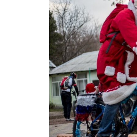
ВІДЕОУРОКИ «ELIFBE»
СВІДЧЕННЯ ОКУПАЦІЇ
УКРАЇНСЬКА ПРОБЛЕМА КРИМУ
ІНФОГРАФІКА