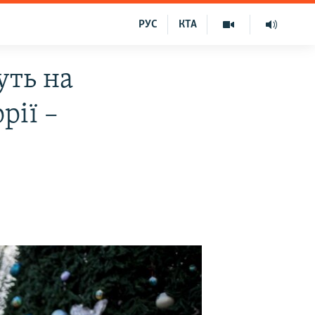
РУС
КТА
уть на
рії –