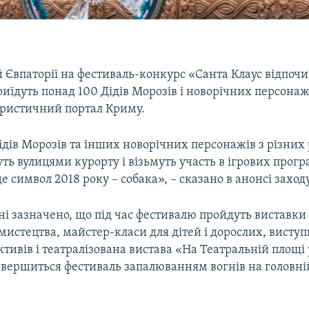
 Євпаторії на фестиваль-конкурс «Санта Клаус відпочив
иїдуть понад 100 Дідів Морозів і новорічних персонаж
уристичний портал Криму.
дів Морозів та інших новорічних персонажів з різних 
ь вулицями курорту і візьмуть участь в ігрових прогр
е символ 2018 року – собака», – сказано в анонсі заходу
ні зазначено, що під час фестивалю пройдуть виставки
истецтва, майстер-класи для дітей і дорослих, виступ
тивів і театралізована вистава «На Театральній площі 
авершиться фестиваль запалюванням вогнів на головні