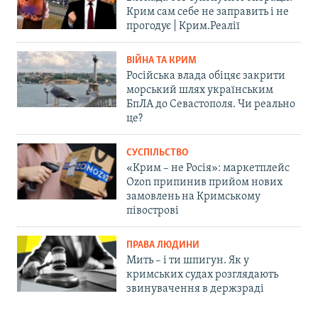
Крим сам себе не заправить і не
прогодує | Крим.Реалії
ВІЙНА ТА КРИМ
Російська влада обіцяє закрити
морський шлях українським
БпЛА до Севастополя. Чи реально
це?
СУСПІЛЬСТВО
«Крим – не Росія»: маркетплейс
Ozon припинив прийом нових
замовлень на Кримському
півострові
ПРАВА ЛЮДИНИ
Мить – і ти шпигун. Як у
кримських судах розглядають
звинувачення в держзраді