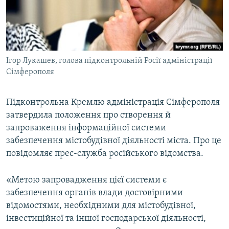
ВІДЕОУРОКИ «ELIFBE»
Русский
СВІДЧЕННЯ ОКУПАЦІЇ
Qırımtatar
УКРАЇНСЬКА ПРОБЛЕМА КРИМУ
Ігор Лукашев, голова підконтрольній Росії адміністрації
ДОЛУЧАЙСЯ!
ІНФОГРАФІКА
Сімферополя
Підконтрольна Кремлю адміністрація Сімферополя
Усі сайти RFE/RL
затвердила положення про створення й
запроваження інформаційної системи
забезпечення містобудівної діяльності міста. Про це
повідомляє прес-служба російського відомства.
«Метою запровадження цієї системи є
забезпечення органів влади достовірними
відомостями, необхідними для містобудівної,
інвестиційної та іншої господарської діяльності,