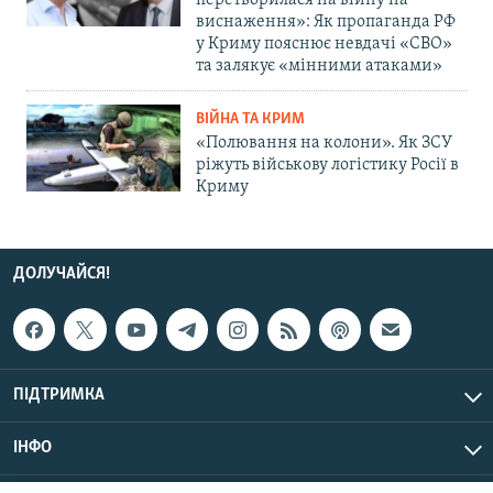
перетворилася на війну на
виснаження»: Як пропаганда РФ
у Криму пояснює невдачі «СВО»
та залякує «мінними атаками»
ВІЙНА ТА КРИМ
«Полювання на колони». Як ЗСУ
ріжуть військову логістику Росії в
Криму
ДОЛУЧАЙСЯ!
ПІДТРИМКА
ІНФО