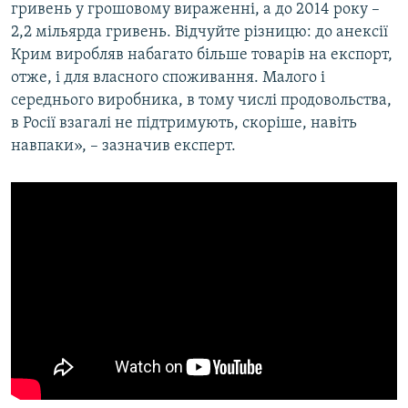
гривень у грошовому вираженні, а до 2014 року –
2,2 мільярда гривень. Відчуйте різницю: до анексії
Крим виробляв набагато більше товарів на експорт,
отже, і для власного споживання. Малого і
середнього виробника, в тому числі продовольства,
в Росії взагалі не підтримують, скоріше, навіть
навпаки», – зазначив експерт.