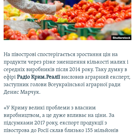
ВІДЕОУРОКИ «ELIFBE»
Русский
СВІДЧЕННЯ ОКУПАЦІЇ
Qırımtatar
УКРАЇНСЬКА ПРОБЛЕМА КРИМУ
ДОЛУЧАЙСЯ!
ІНФОГРАФІКА
На півострові спостерігається зростання цін на
продукти через різке зменшення кількості малих і
Усі сайти RFE/RL
середніх виробників після 2014 року. Таку думку в
ефірі
Радіо Крим.Реалії
висловив аграрний експерт,
заступник голови Всеукраїнської аграрної ради
Денис Марчук.
«У Криму великі проблеми з власним
виробництвом, а це дуже впливає на ціни. За
підсумками 2017 року, експорт продукції з
півострова до Росії склав близько 155 мільйонів