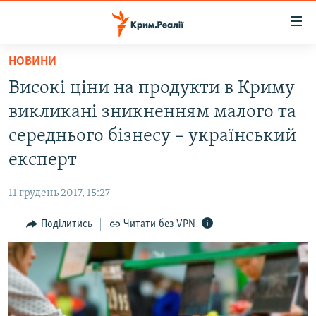
Доступність
посилання
Перейти
НОВИНИ
до
НОВИНИ
Високі ціни на продукти в Криму
основного
ВОДА.КРИМ
матеріалу
викликані зникненням малого та
ВІДЕО ТА ФОТО
Перейти
середнього бізнесу – український
до
ПОЛІТИКА
експерт
основної
БЛОГИ
навігації
11 грудень 2017, 15:27
Перейти
ПОГЛЯД
до
Поділитись
Читати без VPN
ІНТЕРВ'Ю
пошуку
ВСЕ ЗА ДЕНЬ
СПЕЦПРОЕКТИ
ЯК ОБІЙТИ БЛОКУВАННЯ
ДЕПОРТАЦІЯ