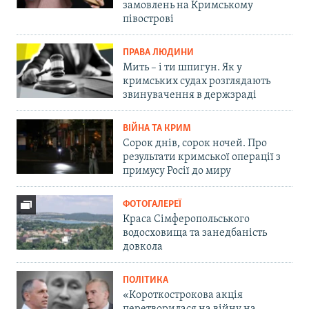
замовлень на Кримському
півострові
ПРАВА ЛЮДИНИ
Мить – і ти шпигун. Як у
кримських судах розглядають
звинувачення в держзраді
ВІЙНА ТА КРИМ
Сорок днів, сорок ночей. Про
результати кримської операції з
примусу Росії до миру
ФОТОГАЛЕРЕЇ
Краса Сімферопольського
водосховища та занедбаність
довкола
ПОЛІТИКА
«Короткострокова акція