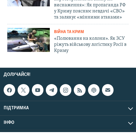
виснаження»: Як пропаганда РФ
у Криму пояснює невдачі «СВО»
та залякує «мінними атаками»
ВІЙНА ТА КРИМ
«Полювання на колони». Як ЗСУ
ріжуть військову логістику Росії в
Криму
ДОЛУЧАЙСЯ!
ПІДТРИМКА
ІНФО