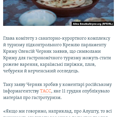
ВІДЕОУРОКИ «ELIFBE»
Русский
СВІДЧЕННЯ ОКУПАЦІЇ
Qırımtatar
УКРАЇНСЬКА ПРОБЛЕМА КРИМУ
ДОЛУЧАЙСЯ!
ІНФОГРАФІКА
Глава комітету з санаторно-курортного комплексу
й туризму підконтрольного Кремлю парламенту
Криму Олексій Черняк заявив, що символами
Усі сайти RFE/RL
Криму для гастрономічного туризму можуть стати
рожеве варення, караїмські пиріжки, плов,
чебуреки й керченський оселедець.
Таку заяву Черняк зробив у коментарі російському
інформагентству
ТАСС
, яке 11 грудня опублікувало
матеріал про гастротуризм.
«Якщо ми говоримо, наприклад, про Алушту, то всі