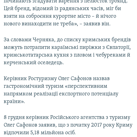
починають згадувати варення з пелюсток троянд.
Цей бренд, відомий із радянських часів, міг би
взяти на озброєння курортне місто – й нічого
нового винаходити не треба», – заявив він.
За словами Черняка, до списку кримських брендів
можуть потрапити караїмські пиріжки з Євпаторії,
кримськотатарська кухня з пловом і чебуреками й
керченський оселедець.
Керівник Ростуризму Олег Сафонов назвав
гастрономічний туризм «перспективним
напрямком реалізації експортного потенціалу
країни».
8 грудня керівник Російського агентства з туризму
Олег Сафонов заявив, що з початку 2017 року Криму
відпочили 5,18 мільйона осіб.