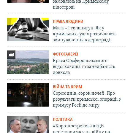
замовлень на Кримському
півострові
ПРАВА ЛЮДИНИ
Мить – і ти шпигун. Як у
кримських судах розглядають
звинувачення в держзраді
ФОТОГАЛЕРЕЇ
Краса Сімферопольського
водосховища та занедбаність
довкола
ВІЙНА ТА КРИМ
Сорок днів, сорок ночей. Про
результати кримської операції з
примусу Росії до миру
ПОЛІТИКА
«Короткострокова акція
перетворилася на війну на