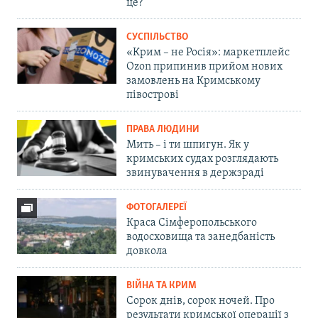
це?
СУСПІЛЬСТВО
«Крим – не Росія»: маркетплейс
Ozon припинив прийом нових
замовлень на Кримському
півострові
ПРАВА ЛЮДИНИ
Мить – і ти шпигун. Як у
кримських судах розглядають
звинувачення в держзраді
ФОТОГАЛЕРЕЇ
Краса Сімферопольського
водосховища та занедбаність
довкола
ВІЙНА ТА КРИМ
Сорок днів, сорок ночей. Про
результати кримської операції з