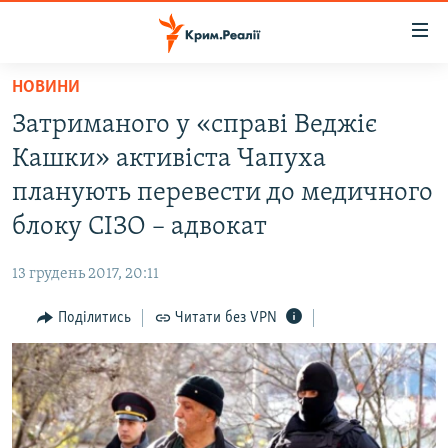
Доступність
посилання
Перейти
НОВИНИ
до
НОВИНИ
Затриманого у «справі Веджіє
основного
ВОДА.КРИМ
матеріалу
Кашки» активіста Чапуха
ВІДЕО ТА ФОТО
Перейти
планують перевести до медичного
до
ПОЛІТИКА
блоку СІЗО – адвокат
основної
БЛОГИ
навігації
13 грудень 2017, 20:11
Перейти
ПОГЛЯД
до
Поділитись
Читати без VPN
ІНТЕРВ'Ю
пошуку
ВСЕ ЗА ДЕНЬ
СПЕЦПРОЕКТИ
ЯК ОБІЙТИ БЛОКУВАННЯ
ДЕПОРТАЦІЯ