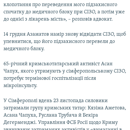
клопотання про переведення мого підзахисного
спочатку до медичного блоку при СІЗО, а потім уже
до однієї з лікарень міста», – розповів адвокат.
14 грудня Азаматов намір знову відвідати СІЗО, щоб
упевнитися, що його підзахисного перевели до
медичного блоку.
65-річний кримськотатарський активіст Асан
Чапух, якого утримують у сімферопольському СІЗО,
потребує термінової госпіталізації після
мікроінсульту.
У Сімферополі вдень 23 листопада силовики
затримали групу кримських татар: Кязіма Аметова,
Асана Чапуха, Руслана Трубача й Бекіра
Дегерменджі. Управління ФСБ Росії щодо Криму
звинувачує затриманих активістів у «вимаганні в