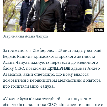
ВІДЕОУРОКИ «ELIFBE»
Русский
СВІДЧЕННЯ ОКУПАЦІЇ
Qırımtatar
УКРАЇНСЬКА ПРОБЛЕМА КРИМУ
ДОЛУЧАЙСЯ!
ІНФОГРАФІКА
Затримання Асана Чапуха
Затриманого в Сімферополі 23 листопада у «справі
Усі сайти RFE/RL
Веджіє Кашки» кримськотатарського активіста
Асана Чапуха планують перевести до медичного
блоку СІЗО, повідомив
Крим.Реалії
адвокат Айдер
Азаматов, який стверджує, що йому вдалося
домовитися з керівництвом медчастини ізолятора
про госпіталізацію Чапуха.
«У мене було кілька зустрічей із виконувачем
обов'язків начальника СІЗО, він запевнив, що вже є