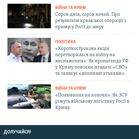
ВІЙНА ТА КРИМ
Сорок днів, сорок ночей. Про
результати кримської операції з
примусу Росії до миру
ПОЛІТИКА
«Короткострокова акція
перетворилася на війну на
виснаження»: Як пропаганда РФ
у Криму пояснює невдачі «СВО»
та залякує «мінними атаками»
ВІЙНА ТА КРИМ
«Полювання на колони». Як ЗСУ
ріжуть військову логістику Росії в
Криму
ДОЛУЧАЙСЯ!