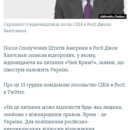
ВІДЕОУРОКИ «ELIFBE»
Русский
СВІДЧЕННЯ ОКУПАЦІЇ
Qırımtatar
Скріншот із відеовідповіді посла США в Росії Джона
УКРАЇНСЬКА ПРОБЛЕМА КРИМУ
Хантсмана
ДОЛУЧАЙСЯ!
ІНФОГРАФІКА
Посол Сполучених Штатів Америки в Росії Джон
Хантсман записав відеоролик, у якому,
відповідаючи на питання «Чий Крим?», заявив, що
Усі сайти RFE/RL
півострів належить Україні.
Про це 13 грудня повідомляє посольство США в Росії
в Twitter.
«На це питання може відповісти будь-яка людина,
знайома з міжнародним правом. Крим – це
Україна. Для поліпшення російсько-
американських відносин відновлення