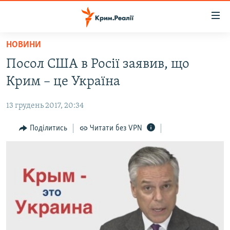
Доступність
посилання
Перейти
НОВИНИ
до
НОВИНИ
Посол США в Росії заявив, що
основного
ВОДА.КРИМ
матеріалу
Крим – це Україна
ВІДЕО ТА ФОТО
Перейти
до
13 грудень 2017, 20:34
ПОЛІТИКА
основної
БЛОГИ
Поділитись
Читати без VPN
навігації
Перейти
ПОГЛЯД
до
ІНТЕРВ'Ю
пошуку
ВСЕ ЗА ДЕНЬ
СПЕЦПРОЕКТИ
ЯК ОБІЙТИ БЛОКУВАННЯ
ДЕПОРТАЦІЯ