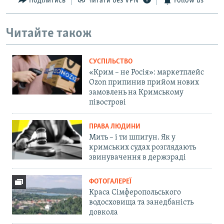
Поділитись
Читати без VPN
Follow us
Читайте також
СУСПІЛЬСТВО
«Крим – не Росія»: маркетплейс
Ozon припинив прийом нових
замовлень на Кримському
півострові
ПРАВА ЛЮДИНИ
Мить – і ти шпигун. Як у
кримських судах розглядають
звинувачення в держзраді
ФОТОГАЛЕРЕЇ
Краса Сімферопольського
водосховища та занедбаність
довкола