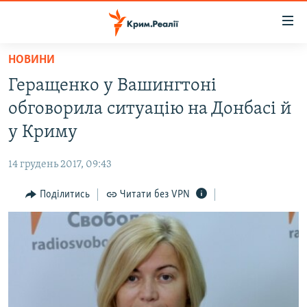
Доступність
посилання
Перейти
НОВИНИ
до
НОВИНИ
Геращенко у Вашингтоні
основного
ВОДА.КРИМ
матеріалу
обговорила ситуацію на Донбасі й
ВІДЕО ТА ФОТО
Перейти
у Криму
до
ПОЛІТИКА
основної
14 грудень 2017, 09:43
БЛОГИ
навігації
Перейти
Поділитись
Читати без VPN
ПОГЛЯД
до
ІНТЕРВ'Ю
пошуку
ВСЕ ЗА ДЕНЬ
СПЕЦПРОЕКТИ
ЯК ОБІЙТИ БЛОКУВАННЯ
ДЕПОРТАЦІЯ