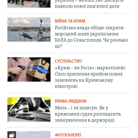
українці – меншість»: дискусія
навколо нової пам'ятної дати
ВІЙНА ТА КРИМ
Російська влада обіцяє закрити
морський шлях українським
БпЛА до Севастополя. Чи реально
це?
СУСПІЛЬСТВО
«Крим – не Росія»: маркетплейс
Ozon припинив прийом нових
замовлень на Кримському
півострові
ПРАВА ЛЮДИНИ
Мить – і ти шпигун. Як у
кримських судах розглядають
звинувачення в держзраді
ФОТОГАЛЕРЕЇ