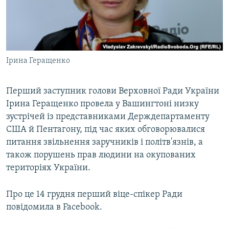
ВІДЕОУРОКИ «ELIFBE»
Русский
СВІДЧЕННЯ ОКУПАЦІЇ
Qırımtatar
УКРАЇНСЬКА ПРОБЛЕМА КРИМУ
Ірина Геращенко
ДОЛУЧАЙСЯ!
ІНФОГРАФІКА
Перший заступник голови Верховної Ради України
Ірина Геращенко провела у Вашингтоні низку
Усі сайти RFE/RL
зустрічей із представниками Держдепартаменту
США й Пентагону, під час яких обговорювалися
питання звільнення заручників і політв'язнів, а
також порушень прав людини на окупованих
територіях України.
Про це 14 грудня перший віце-спікер Ради
повідомила в Facebook.