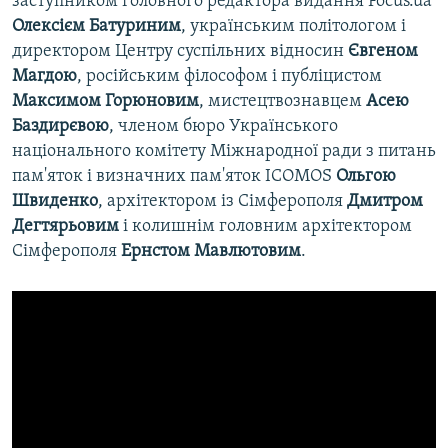
заступником головного редактора видання Focus.ua
Олексієм Батуриним
, українським політологом і
директором Центру суспільних відносин
Євгеном
Магдою
, російським філософом і публіцистом
Максимом Горюновим
, мистецтвознавцем
Асею
Баздирєвою
, членом бюро Українського
національного комітету Міжнародної ради з питань
пам'яток і визначних пам'яток ICOMOS
Ольгою
Швиденко
, архітектором із Сімферополя
Дмитром
Дегтярьовим
і колишнім головним архітектором
Сімферополя
Ернстом Мавлютовим
.