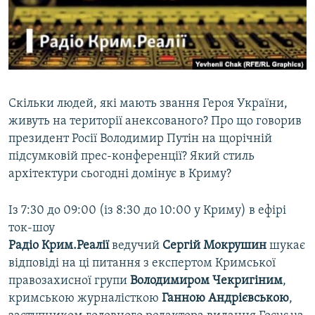
ВІДЕОУРОКИ «ELIFBE»
Русский
СВІДЧЕННЯ ОКУПАЦІЇ
Qırımtatar
УКРАЇНСЬКА ПРОБЛЕМА КРИМУ
ДОЛУЧАЙСЯ!
ІНФОГРАФІКА
Скільки людей, які мають звання Героя України,
живуть на території анексованого? Про що говорив
президент Росії Володимир Путін на щорічній
Усі сайти RFE/RL
підсумковій прес-конференції? Який стиль
архітектури сьогодні домінує в Криму?
Із 7:30 до 09:00 (із 8:30 до 10:00 у Криму) в ефірі
ток-шоу
Радіо Крим.Реалії
ведучий
Сергій Мокрушин
шукає
відповіді на ці питання з експертом Кримської
правозахисної групи
Володимиром Чекригіним
,
кримською журналісткою
Ганною Андрієвською
,