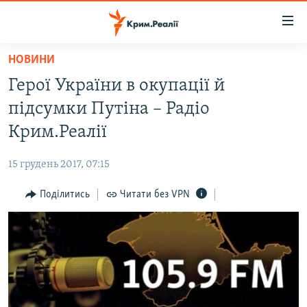
Доступність
посилання
Перейти
НОВИНИ
до
НОВИНИ
Герої України в окупації й
основного
ВОДА.КРИМ
матеріалу
підсумки Путіна – Радіо
ВІДЕО ТА ФОТО
Перейти
Крим.Реалії
до
ПОЛІТИКА
основної
15 грудень 2017, 07:15
БЛОГИ
навігації
Перейти
Поділитись
Читати без VPN
ПОГЛЯД
до
ІНТЕРВ'Ю
пошуку
ВСЕ ЗА ДЕНЬ
СПЕЦПРОЕКТИ
ЯК ОБІЙТИ БЛОКУВАННЯ
ДЕПОРТАЦІЯ