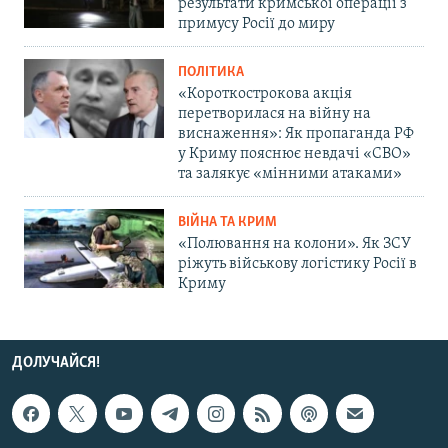
результати кримської операції з
примусу Росії до миру
ПОЛІТИКА
«Короткострокова акція
перетворилася на війну на
виснаження»: Як пропаганда РФ
у Криму пояснює невдачі «СВО»
та залякує «мінними атаками»
ВІЙНА ТА КРИМ
«Полювання на колони». Як ЗСУ
ріжуть військову логістику Росії в
Криму
ДОЛУЧАЙСЯ!