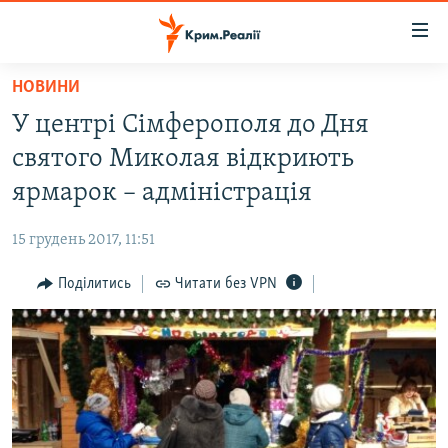
Доступність
посилання
Перейти
НОВИНИ
до
НОВИНИ
У центрі Сімферополя до Дня
основного
ВОДА.КРИМ
матеріалу
святого Миколая відкриють
ВІДЕО ТА ФОТО
Перейти
ярмарок – адміністрація
до
ПОЛІТИКА
основної
15 грудень 2017, 11:51
БЛОГИ
навігації
Перейти
Поділитись
Читати без VPN
ПОГЛЯД
до
ІНТЕРВ'Ю
пошуку
ВСЕ ЗА ДЕНЬ
СПЕЦПРОЕКТИ
ЯК ОБІЙТИ БЛОКУВАННЯ
ДЕПОРТАЦІЯ