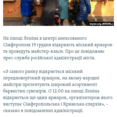
ВІДЕОУРОКИ «ELIFBE»
Русский
СВІДЧЕННЯ ОКУПАЦІЇ
Qırımtatar
УКРАЇНСЬКА ПРОБЛЕМА КРИМУ
ДОЛУЧАЙСЯ!
ІНФОГРАФІКА
На площі Леніна в центрі анексованого
Сімферополя 19 грудня відкриють міський ярмарок
та проведуть майстер-класи. Про це повідомляє
Усі сайти RFE/RL
прес-служба російської адміністрації міста.
«З самого ранку відкриється міський
передноворічний ярмарок, на якому народні
майстри презентують широкий асортимент
барвистих сувенірів. О 12.00 на площі Леніна
відкриється ще один ярмарок, організатором якого
виступає Сімферопольська і Кримська єпархія», –
сказано в повідомленні адміністрації.