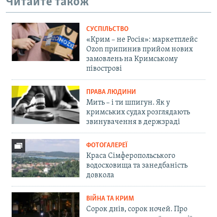
Читайте також
СУСПІЛЬСТВО
«Крим – не Росія»: маркетплейс
Ozon припинив прийом нових
замовлень на Кримському
півострові
ПРАВА ЛЮДИНИ
Мить – і ти шпигун. Як у
кримських судах розглядають
звинувачення в держзраді
ФОТОГАЛЕРЕЇ
Краса Сімферопольського
водосховища та занедбаність
довкола
ВІЙНА ТА КРИМ
Сорок днів, сорок ночей. Про