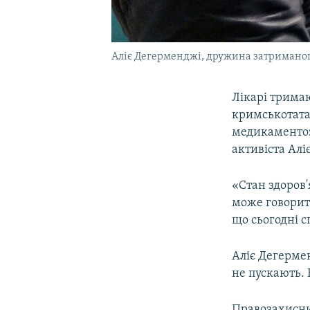
Аліє Дегерменджі, дружина затриманого
Лікарі трима
кримськотата
медикаментоз
активіста Алі
«Стан здоров'
може говорит
що сьогодні с
Аліє Дегермен
не пускають. 
Правозахисни