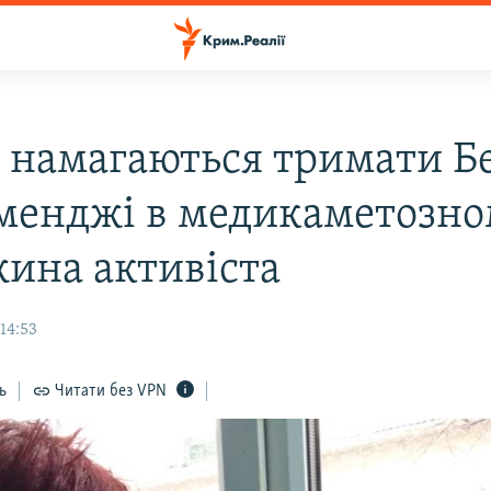
і намагаються тримати Б
менджі в медикаметозно
жина активіста
 14:53
ь
Читати без VPN