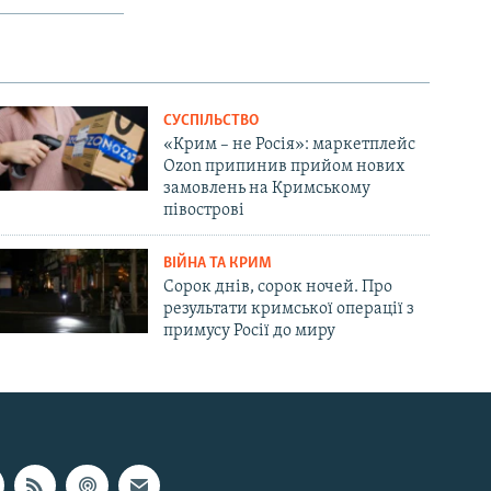
СУСПІЛЬСТВО
«Крим – не Росія»: маркетплейс
Ozon припинив прийом нових
замовлень на Кримському
півострові
ВІЙНА ТА КРИМ
Сорок днів, сорок ночей. Про
результати кримської операції з
примусу Росії до миру