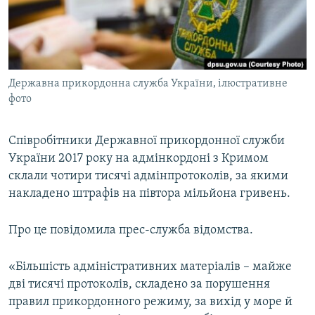
ВІДЕОУРОКИ «ELIFBE»
Русский
СВІДЧЕННЯ ОКУПАЦІЇ
Qırımtatar
УКРАЇНСЬКА ПРОБЛЕМА КРИМУ
Державна прикордонна служба України, ілюстративне
ДОЛУЧАЙСЯ!
ІНФОГРАФІКА
фото
Співробітники Державної прикордонної служби
Усі сайти RFE/RL
України 2017 року на адмінкордоні з Кримом
склали чотири тисячі адмінпротоколів, за якими
накладено штрафів на півтора мільйона гривень.
Про це повідомила прес-служба відомства.
«Більшість адміністративних матеріалів – майже
дві тисячі протоколів, складено за порушення
правил прикордонного режиму, за вихід у море й