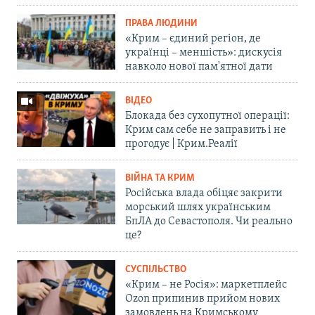
ПРАВА ЛЮДИНИ
«Крим – єдиний регіон, де
українці – меншість»: дискусія
навколо нової пам'ятної дати
ВІДЕО
Блокада без сухопутної операції:
Крим сам себе не заправить і не
прогодує | Крим.Реалії
ВІЙНА ТА КРИМ
Російська влада обіцяє закрити
морський шлях українським
БпЛА до Севастополя. Чи реально
це?
СУСПІЛЬСТВО
«Крим – не Росія»: маркетплейс
Ozon припинив прийом нових
замовлень на Кримському