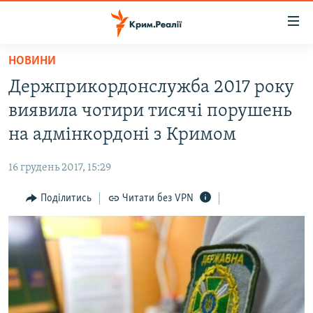
Доступність
посилання
Перейти
НОВИНИ
до
НОВИНИ
Держприкордонслужба 2017 року
основного
ВОДА.КРИМ
матеріалу
виявила чотири тисячі порушень
ВІДЕО ТА ФОТО
Перейти
на адмінкордоні з Кримом
до
ПОЛІТИКА
основної
16 грудень 2017, 15:29
БЛОГИ
навігації
Перейти
Поділитись
Читати без VPN
ПОГЛЯД
до
ІНТЕРВ'Ю
пошуку
ВСЕ ЗА ДЕНЬ
СПЕЦПРОЕКТИ
ЯК ОБІЙТИ БЛОКУВАННЯ
ДЕПОРТАЦІЯ