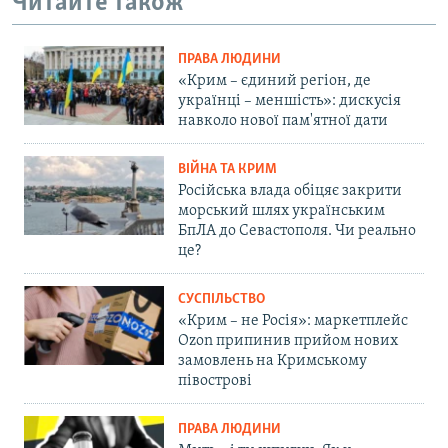
Читайте також
ПРАВА ЛЮДИНИ
«Крим – єдиний регіон, де
українці – меншість»: дискусія
навколо нової пам'ятної дати
ВІЙНА ТА КРИМ
Російська влада обіцяє закрити
морський шлях українським
БпЛА до Севастополя. Чи реально
це?
СУСПІЛЬСТВО
«Крим – не Росія»: маркетплейс
Ozon припинив прийом нових
замовлень на Кримському
півострові
ПРАВА ЛЮДИНИ