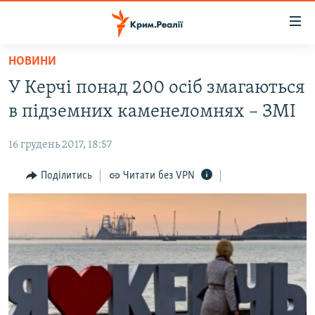
Доступність
посилання
Перейти
НОВИНИ
до
НОВИНИ
У Керчі понад 200 осіб змагаються
основного
ВОДА.КРИМ
матеріалу
в підземних каменеломнях – ЗМІ
ВІДЕО ТА ФОТО
Перейти
до
16 грудень 2017, 18:57
ПОЛІТИКА
основної
БЛОГИ
Поділитись
Читати без VPN
навігації
Перейти
ПОГЛЯД
до
ІНТЕРВ'Ю
пошуку
ВСЕ ЗА ДЕНЬ
СПЕЦПРОЕКТИ
ЯК ОБІЙТИ БЛОКУВАННЯ
ДЕПОРТАЦІЯ