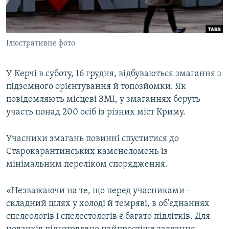
ВІДЕОУРОКИ «ELIFBE»
Русский
СВІДЧЕННЯ ОКУПАЦІЇ
Qırımtatar
Ілюстративне фото
УКРАЇНСЬКА ПРОБЛЕМА КРИМУ
ДОЛУЧАЙСЯ!
ІНФОГРАФІКА
У Керчі в суботу, 16 грудня, відбуваються змагання з
підземного орієнтування й топозйомки. Як
повідомляють місцеві ЗМІ, у змаганнях беруть
Усі сайти RFE/RL
участь понад 200 осіб із різних міст Криму.
Учасники змагань повинні спуститися до
Старокарантинських каменеломень із
мінімальним переліком спорядження.
«Незважаючи на те, що перед учасниками –
складний шлях у холоді й темряві, в об'єднаннях
спелеологів і спелестологів є багато підлітків. Для