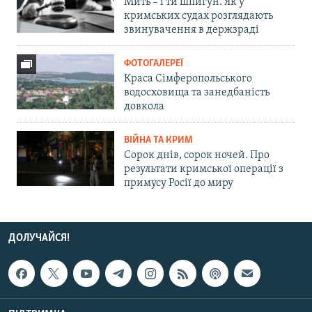
Мить – і ти шпигун. Як у
кримських судах розглядають
звинувачення в держзраді
ФОТОГАЛЕРЕЇ
Краса Сімферопольського
водосховища та занедбаність
довкола
ВІЙНА ТА КРИМ
Сорок днів, сорок ночей. Про
результати кримської операції з
примусу Росії до миру
ДОЛУЧАЙСЯ!