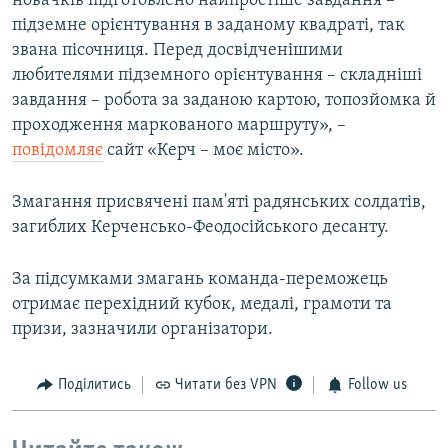
новачків підготовлено найпростіше завдання –
підземне орієнтування в заданому квадраті, так
звана пісочниця. Перед досвідченішими
любителями підземного орієнтування – складніші
завдання – робота за заданою картою, топозйомка й
проходження маркованого маршруту», –
повідомляє
сайт «Керч – моє місто».
Змагання присвячені пам'яті радянських солдатів,
загиблих Керченсько-Феодосійського десанту.
За підсумками змагань команда-переможець
отримає перехідний кубок, медалі, грамоти та
призи, зазначили організатори.
Поділитись
Читати без VPN
Follow us