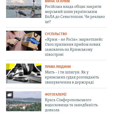
ВІЙНА ТА КРИМ
Російська влада обіцяє закрити
морський шлях українським
БпЛА до Севастополя. Чи реально
це?
СУСПІЛЬСТВО
«Крим – не Росія»: маркетплейс
Ozon припинив прийом нових
замовлень на Кримському
півострові
ПРАВА ЛЮДИНИ
Мить – і ти шпигун. Як у
кримських судах розглядають
звинувачення в держзраді
ФОТОГАЛЕРЕЇ
Краса Сімферопольського
водосховища та занедбаність
довкола