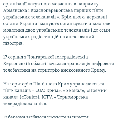
організації потужного мовлення в напрямку
Армянська і Красноперекопська перших п'яти
українських телеканалів». Крім цього, державні
органи України планують організувати аналогове
мовлення двох українських телеканалів і до семи
українських радіостанцій на анексований
півострів.
17 серпня з Чонгарської телерадіовежі в
Херсонській області почалася трансляція цифрового
телебачення на територію анексованого Криму.
На територію Північного Криму транслюються
п'ять каналів – «UA: Крим», «5 канал», «Прямий
канал» («Тоніс»), ICTV, «Чорноморська
телерадіокомпанія».
17 березня відбулося урочисте відкриття