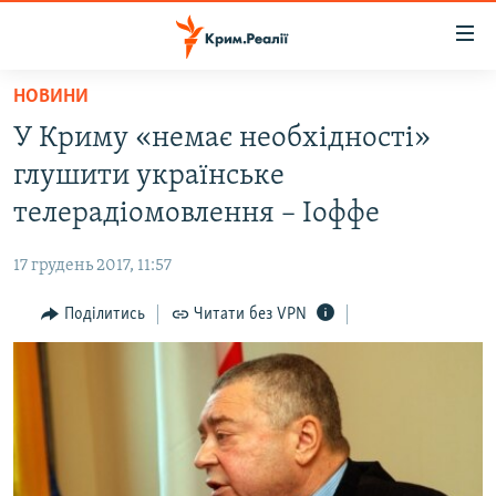
Доступність
посилання
Перейти
НОВИНИ
до
НОВИНИ
У Криму «немає необхідності»
основного
ВОДА.КРИМ
матеріалу
глушити українське
ВІДЕО ТА ФОТО
Перейти
телерадіомовлення – Іоффе
до
ПОЛІТИКА
основної
17 грудень 2017, 11:57
БЛОГИ
навігації
Перейти
Поділитись
Читати без VPN
ПОГЛЯД
до
ІНТЕРВ'Ю
пошуку
ВСЕ ЗА ДЕНЬ
СПЕЦПРОЕКТИ
ЯК ОБІЙТИ БЛОКУВАННЯ
ДЕПОРТАЦІЯ