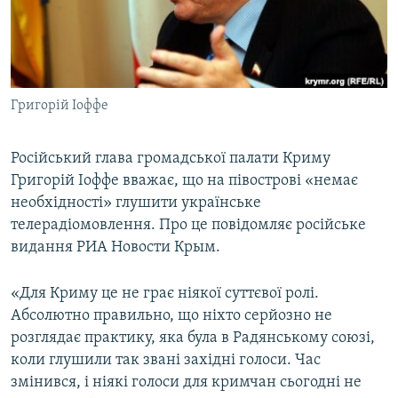
ВІДЕОУРОКИ «ELIFBE»
Русский
СВІДЧЕННЯ ОКУПАЦІЇ
Qırımtatar
УКРАЇНСЬКА ПРОБЛЕМА КРИМУ
Григорій Іоффе
ДОЛУЧАЙСЯ!
ІНФОГРАФІКА
Російський глава громадської палати Криму
Григорій Іоффе вважає, що на півострові «немає
Усі сайти RFE/RL
необхідності» глушити українське
телерадіомовлення. Про це повідомляє російське
видання РИА Новости Крым.
«Для Криму це не грає ніякої суттєвої ролі.
Абсолютно правильно, що ніхто серйозно не
розглядає практику, яка була в Радянському союзі,
коли глушили так звані західні голоси. Час
змінився, і ніякі голоси для кримчан сьогодні не