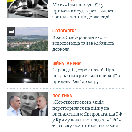
Мить – і ти шпигун. Як у
кримських судах розглядають
звинувачення в держзраді
ФОТОГАЛЕРЕЇ
Краса Сімферопольського
водосховища та занедбаність
довкола
ВІЙНА ТА КРИМ
Сорок днів, сорок ночей. Про
результати кримської операції з
примусу Росії до миру
ПОЛІТИКА
«Короткострокова акція
перетворилася на війну на
виснаження»: Як пропаганда РФ
у Криму пояснює невдачі «СВО»
та залякує «мінними атаками»