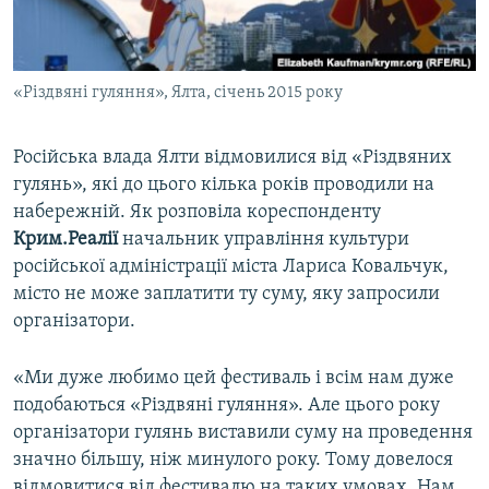
ВІДЕОУРОКИ «ELIFBE»
Русский
СВІДЧЕННЯ ОКУПАЦІЇ
Qırımtatar
«Різдвяні гуляння», Ялта, січень 2015 року
УКРАЇНСЬКА ПРОБЛЕМА КРИМУ
ДОЛУЧАЙСЯ!
ІНФОГРАФІКА
Російська влада Ялти відмовилися від «Різдвяних
гулянь», які до цього кілька років проводили на
набережній. Як розповіла кореспонденту
Усі сайти RFE/RL
Крим.Реалії
начальник управління культури
російської адміністрації міста Лариса Ковальчук,
місто не може заплатити ту суму, яку запросили
організатори.
«Ми дуже любимо цей фестиваль і всім нам дуже
подобаються «Різдвяні гуляння». Але цього року
організатори гулянь виставили суму на проведення
значно більшу, ніж минулого року. Тому довелося
відмовитися від фестивалю на таких умовах. Нам