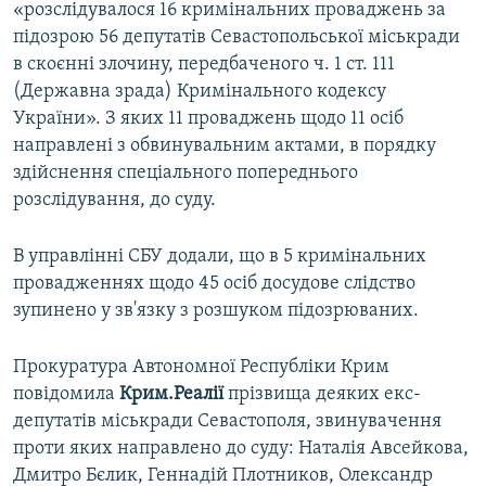
«розслідувалося 16 кримінальних проваджень за
підозрою 56 депутатів Севастопольської міськради
в скоєнні злочину, передбаченого ч. 1 ст. 111
(Державна зрада) Кримінального кодексу
України». З яких 11 проваджень щодо 11 осіб
направлені з обвинувальним актами, в порядку
здійснення спеціального попереднього
розслідування, до суду.
В управлінні СБУ додали, що в 5 кримінальних
провадженнях щодо 45 осіб досудове слідство
зупинено у зв'язку з розшуком підозрюваних.
Прокуратура Автономної Республіки Крим
повідомила
Крим.Реалії
прізвища деяких екс-
депутатів міськради Севастополя, звинувачення
проти яких направлено до суду: Наталія Авсейкова,
Дмитро Бєлик, Геннадій Плотников, Олександр