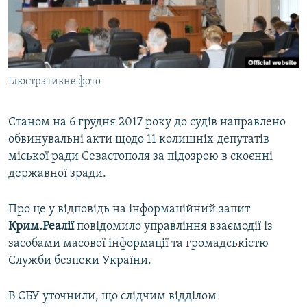
ВІДЕОУРОКИ «ELIFBE»
Русский
СВІДЧЕННЯ ОКУПАЦІЇ
Qırımtatar
УКРАЇНСЬКА ПРОБЛЕМА КРИМУ
Ілюстративне фото
ДОЛУЧАЙСЯ!
ІНФОГРАФІКА
Станом на 6 грудня 2017 року до судів направлено
обвинувальні акти щодо 11 колишніх депутатів
Усі сайти RFE/RL
міської ради Севастополя за підозрою в скоєнні
державної зради.
Про це у відповідь на інформаційний запит
Крим.Реалії
повідомило управління взаємодії із
засобами масової інформації та громадськістю
Служби безпеки України.
В СБУ уточнили, що слідчим відділом