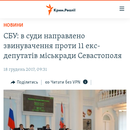
Доступність
посилання
Перейти
НОВИНИ
до
НОВИНИ
СБУ: в суди направлено
основного
ВОДА.КРИМ
матеріалу
звинувачення проти 11 екс-
ВІДЕО ТА ФОТО
Перейти
депутатів міськради Севастополя
до
ПОЛІТИКА
основної
18 грудень 2017, 09:31
БЛОГИ
навігації
Перейти
Поділитись
Читати без VPN
ПОГЛЯД
до
ІНТЕРВ'Ю
пошуку
ВСЕ ЗА ДЕНЬ
СПЕЦПРОЕКТИ
ЯК ОБІЙТИ БЛОКУВАННЯ
ДЕПОРТАЦІЯ