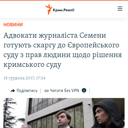
Доступність
посилання
Перейти
НОВИНИ
до
НОВИНИ
Адвокати журналіста Семени
основного
ВОДА.КРИМ
матеріалу
готують скаргу до Європейського
ВІДЕО ТА ФОТО
Перейти
суду з прав людини щодо рішення
до
ПОЛІТИКА
кримського суду
основної
БЛОГИ
навігації
18 грудень 2017, 17:54
Перейти
ПОГЛЯД
до
Поділитись
Читати без VPN
ІНТЕРВ'Ю
пошуку
ВСЕ ЗА ДЕНЬ
СПЕЦПРОЕКТИ
ЯК ОБІЙТИ БЛОКУВАННЯ
ДЕПОРТАЦІЯ