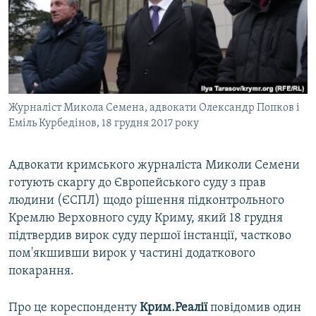
ВІДЕОУРОКИ «ELIFBE»
Русский
СВІДЧЕННЯ ОКУПАЦІЇ
Qırımtatar
УКРАЇНСЬКА ПРОБЛЕМА КРИМУ
ДОЛУЧАЙСЯ!
ІНФОГРАФІКА
Журналіст Микола Семена, адвокати Олександр Попков і
Еміль Курбедінов, 18 грудня 2017 року
Усі сайти RFE/RL
Адвокати кримського журналіста Миколи Семени
готують скаргу до Європейського суду з прав
людини (ЄСПЛ) щодо рішення підконтрольного
Кремлю Верховного суду Криму, який 18 грудня
підтвердив вирок суду першої інстанції, частково
пом'якшивши вирок у частині додаткового
покарання.
Про це кореспонденту
Крим.Реалії
повідомив один