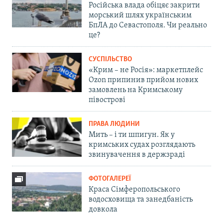
Російська влада обіцяє закрити
морський шлях українським
БпЛА до Севастополя. Чи реально
це?
СУСПІЛЬСТВО
«Крим – не Росія»: маркетплейс
Ozon припинив прийом нових
замовлень на Кримському
півострові
ПРАВА ЛЮДИНИ
Мить – і ти шпигун. Як у
кримських судах розглядають
звинувачення в держзраді
ФОТОГАЛЕРЕЇ
Краса Сімферопольського
водосховища та занедбаність
довкола