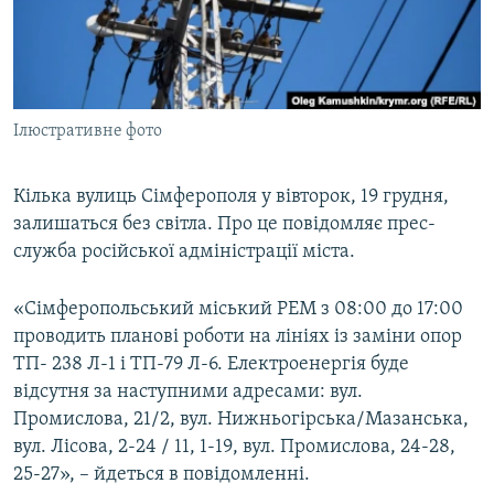
ВІДЕОУРОКИ «ELIFBE»
Русский
СВІДЧЕННЯ ОКУПАЦІЇ
Qırımtatar
УКРАЇНСЬКА ПРОБЛЕМА КРИМУ
Ілюстративне фото
ДОЛУЧАЙСЯ!
ІНФОГРАФІКА
Кілька вулиць Сімферополя у вівторок, 19 грудня,
залишаться без світла. Про це повідомляє прес-
Усі сайти RFE/RL
служба російської адміністрації міста.
«Сімферопольський міський РЕМ з 08:00 до 17:00
проводить планові роботи на лініях із заміни опор
ТП- 238 Л-1 і ТП-79 Л-6. Електроенергія буде
відсутня за наступними адресами: вул.
Промислова, 21/2, вул. Нижньогірська/Мазанська,
вул. Лісова, 2-24 / 11, 1-19, вул. Промислова, 24-28,
25-27», – йдеться в повідомленні.