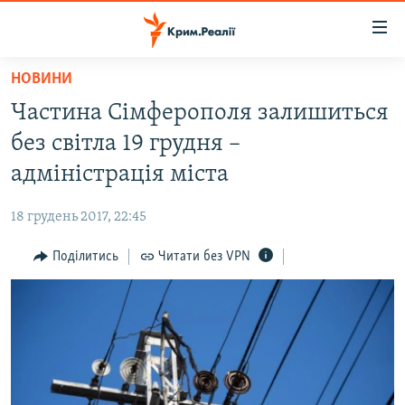
Доступність
посилання
Перейти
НОВИНИ
до
НОВИНИ
Частина Сімферополя залишиться
основного
ВОДА.КРИМ
матеріалу
без світла 19 грудня –
ВІДЕО ТА ФОТО
Перейти
адміністрація міста
до
ПОЛІТИКА
основної
18 грудень 2017, 22:45
БЛОГИ
навігації
Перейти
Поділитись
Читати без VPN
ПОГЛЯД
до
ІНТЕРВ'Ю
пошуку
ВСЕ ЗА ДЕНЬ
СПЕЦПРОЕКТИ
ЯК ОБІЙТИ БЛОКУВАННЯ
ДЕПОРТАЦІЯ