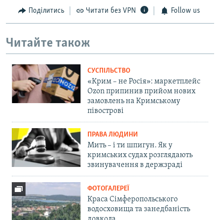
Поділитись
Читати без VPN
Follow us
Читайте також
СУСПІЛЬСТВО
«Крим – не Росія»: маркетплейс
Ozon припинив прийом нових
замовлень на Кримському
півострові
ПРАВА ЛЮДИНИ
Мить – і ти шпигун. Як у
кримських судах розглядають
звинувачення в держзраді
ФОТОГАЛЕРЕЇ
Краса Сімферопольського
водосховища та занедбаність
довкола