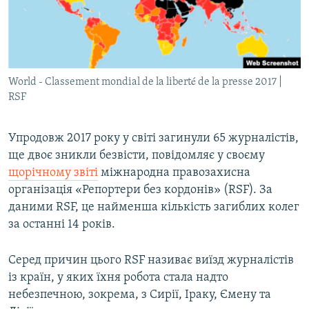
ВІДЕОУРОКИ «ELIFBE»
Русский
СВІДЧЕННЯ ОКУПАЦІЇ
Qırımtatar
УКРАЇНСЬКА ПРОБЛЕМА КРИМУ
World - Classement mondial de la liberté de la presse 2017 |
ДОЛУЧАЙСЯ!
ІНФОГРАФІКА
RSF
Упродовж 2017 року у світі загинули 65 журналістів,
Усі сайти RFE/RL
ще двоє зникли безвісти, повідомляє у своєму
щорічному звіті
міжнародна правозахисна
організація «Репортери без кордонів» (RSF). За
даними RSF, це найменша кількість загиблих колег
за останні 14 років.
Серед причин цього RSF називає виїзд журналістів
із країн, у яких їхня робота стала надто
небезпечною, зокрема, з Сирії, Іраку, Ємену та