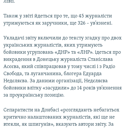
Лівії.
Також у звіті йдеться про те, що 45 журналісти
утримуються як заручники, ще 326 – ув’язнені.
Укладачі звіту включили до тексту згадку про двох
українських журналістів, яких утримують
бойовики угруповань «ДНР» та «ЛНР». ідеться про
викрадення в Донецьку журналіста Станіслава
Асєєва, який співпрацював у тому числі і з Радіо
Свобода, та луганчанина, блогера Едуарда
Недєляєва. За даними організації, Недєляєва
бойовики влітку «засудили» до 14 років ув’язнення
за проукраїнську позицію.
Сепаратисти на Донбасі «розглядають небагатьох
критично налаштованих журналістів, які ще не
втекли, як шпигунів», вказують автори звіту. За