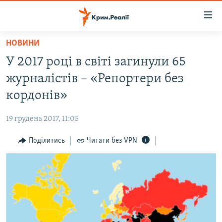
Доступність
посилання
Перейти
НОВИНИ
до
НОВИНИ
У 2017 році в світі загинули 65
основного
ВОДА.КРИМ
матеріалу
журналістів – «Репортери без
ВІДЕО ТА ФОТО
Перейти
кордонів»
до
ПОЛІТИКА
основної
19 грудень 2017, 11:05
БЛОГИ
навігації
Перейти
Поділитись
Читати без VPN
ПОГЛЯД
до
ІНТЕРВ'Ю
пошуку
ВСЕ ЗА ДЕНЬ
СПЕЦПРОЕКТИ
ЯК ОБІЙТИ БЛОКУВАННЯ
ДЕПОРТАЦІЯ