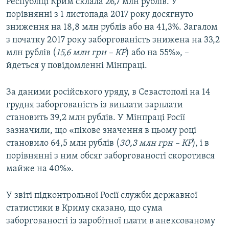
Республіці Крим склала 26,7 млн рублів. У
порівнянні з 1 листопада 2017 року досягнуто
зниження на 18,8 млн рублів або на 41,3%. Загалом
з початку 2017 року заборгованість знижена на 33,2
млн рублів (
15,6 млн грн – КР
) або на 55%», –
йдеться у повідомленні Мінпраці.
За даними російського уряду, в Севастополі на 14
грудня заборгованість із виплати зарплати
становить 39,2 млн рублів. У Мінпраці Росії
зазначили, що «пікове значення в цьому році
становило 64,5 млн рублів (
30,3 млн грн – КР
), і в
порівнянні з ним обсяг заборгованості скоротився
майже на 40%».
У звіті підконтрольної Росії служби державної
статистики в Криму сказано, що сума
заборгованості із заробітної плати в анексованому