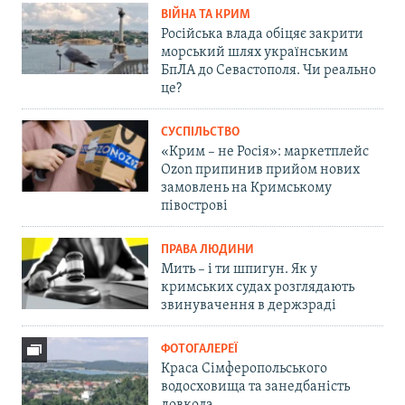
ВІЙНА ТА КРИМ
Російська влада обіцяє закрити
морський шлях українським
БпЛА до Севастополя. Чи реально
це?
СУСПІЛЬСТВО
«Крим – не Росія»: маркетплейс
Ozon припинив прийом нових
замовлень на Кримському
півострові
ПРАВА ЛЮДИНИ
Мить – і ти шпигун. Як у
кримських судах розглядають
звинувачення в держзраді
ФОТОГАЛЕРЕЇ
Краса Сімферопольського
водосховища та занедбаність