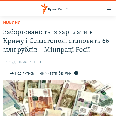
Доступність
посилання
Перейти
НОВИНИ
до
НОВИНИ
Заборгованість із зарплати в
основного
ВОДА.КРИМ
матеріалу
Криму і Севастополі становить 66
ВІДЕО ТА ФОТО
Перейти
млн рублів – Мінпраці Росії
до
ПОЛІТИКА
основної
19 грудень 2017, 11:30
БЛОГИ
навігації
Перейти
Поділитись
Читати без VPN
ПОГЛЯД
до
ІНТЕРВ'Ю
пошуку
ВСЕ ЗА ДЕНЬ
СПЕЦПРОЕКТИ
ЯК ОБІЙТИ БЛОКУВАННЯ
ДЕПОРТАЦІЯ