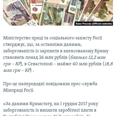
ВІДЕОУРОКИ «ELIFBE»
Русский
СВІДЧЕННЯ ОКУПАЦІЇ
Qırımtatar
УКРАЇНСЬКА ПРОБЛЕМА КРИМУ
ДОЛУЧАЙСЯ!
ІНФОГРАФІКА
Міністерство праці та соціального захисту Росії
стверджує, що, за останніми даними,
заборгованість із зарплати в анексованому Криму
Усі сайти RFE/RL
становить понад 26 млн рублів (
близько 12,2 млн
грн – КР
), в Севастополі – майже 40 млн рублів (
18,8
млн грн – КР
) .
Про це напередодні повідомила прес-служба
Мінпраці Росії.
«За даними Кримстату, на 1 грудня 2017 року
заборгованість із виплати заробітної плати в