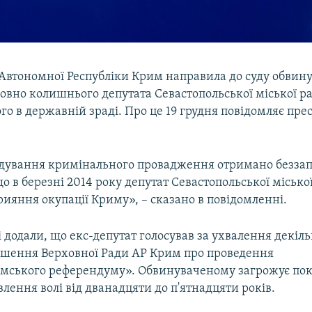
Автономної Республіки Крим направила до суду обвин
овно колишнього депутата Севастопольської міської р
о в державній зраді. Про це 19 грудня повідомляє пре
лідування кримінального провадження отримано безза
що в березні 2014 року депутат Севастопольської місько
рияння окупації Криму», – сказано в повідомленні.
 додали, що екс-депутат голосував за ухвалення декіл
рішення Верховної Ради АР Крим про проведення
мського референдуму». Обвинуваченому загрожує пок
влення волі від дванадцяти до п'ятнадцяти років.