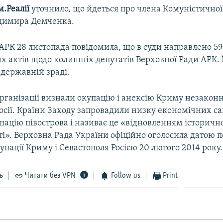
.Реалії
уточнило, що йдеться про члена Комуністичної 
димира Демченка.
АРК 28 листопада повідомила, що в суди направлено 59
х актів щодо колишніх депутатів Верховної Ради АРК. 
 державній зраді.
рганізації визнали окупацію і анексію Криму незакон
Росії. Країни Заходу запровадили низку економічних са
пацію півострова і називає це «відновленням історичн
і». Верховна Рада України офіційно оголосила датою 
упації Криму і Севастополя Росією 20 лютого 2014 року.
ь
Читати без VPN
Follow us
Print