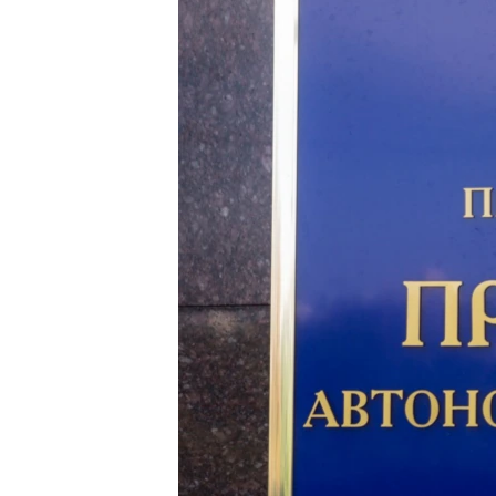
ВІДЕОУРОКИ «ELIFBE»
СВІДЧЕННЯ ОКУПАЦІЇ
УКРАЇНСЬКА ПРОБЛЕМА КРИМУ
ІНФОГРАФІКА