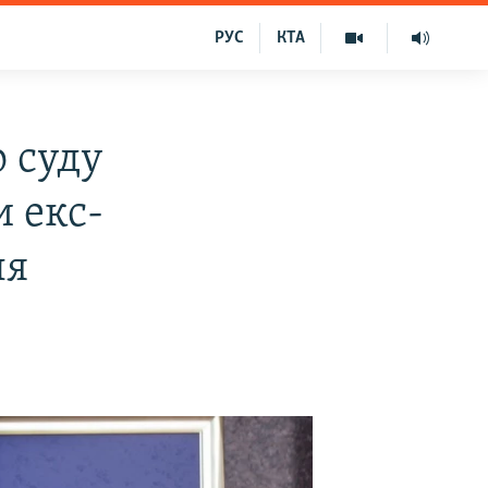
РУС
КТА
 суду
 екс-
ля