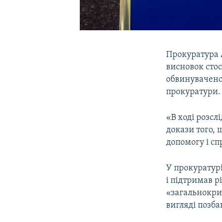
Прокуратура 
висновок стос
обвинуваченог
прокуратури.
«В ході розс
докази того, 
допомогу і сп
У прокуратурі
і підтримав 
«загальнокри
вигляді позба