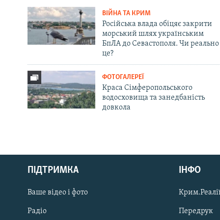
ВІЙНА ТА КРИМ
Російська влада обіцяє закрити
морський шлях українським
БпЛА до Севастополя. Чи реально
це?
ФОТОГАЛЕРЕЇ
Краса Сімферопольського
водосховища та занедбаність
довкола
Русский
ПІДТРИМКА
ІНФО
Qırımtatar
Ваше відео і фото
Крим.Реалії
ДОЛУЧАЙСЯ!
Радіо
Передрук