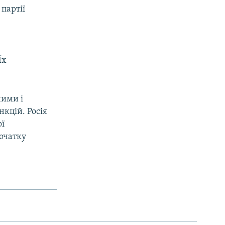
партії
Їх
ними і
нкцій. Росія
ої
початку