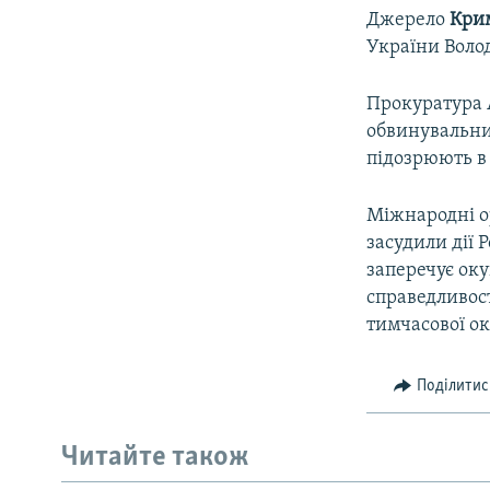
Джерело
Крим
України Воло
Прокуратура 
обвинувальни
підозрюють в
Міжнародні о
засудили дії 
заперечує оку
справедливост
тимчасової ок
Поділитис
Читайте також