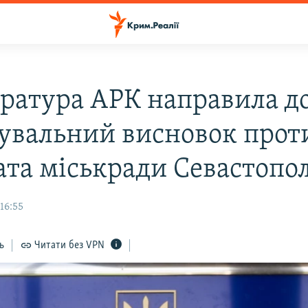
ратура АРК направила до
увальний висновок проти
ата міськради Севастопо
 16:55
ь
Читати без VPN