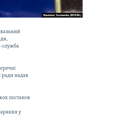
увальний
ади,
с-служба
перечні
ї ради надав
ькох постанов
арання у