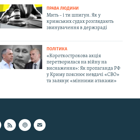
ПРАВА ЛЮДИНИ
Мить – і ти шпигун. Як у
кримських судах розглядають
звинувачення в держзраді
ПОЛІТИКА
«Короткострокова акція
перетворилася на війну на
виснаження»: Як пропаганда РФ
у Криму пояснює невдачі «СВО»
та залякує «мінними атаками»