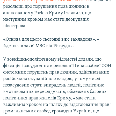
ухвалення Генеральною асамблеєю ООН
оновленої
резолюції про порушення прав людини в
анексованому Росією Криму і заявило, що
наступним кроком має стати деокупація
півострова.
«Основа для цього сьогодні вже закладена», –
йдеться в заяві МЗС від 19 грудня.
У зовнішньополітичному відомстві додали, що
фіксація і засудження в резолюції Генасамблеї ООН
системних порушень прав людини, здійснюваних
російською окупаційною владою, у тому числі
позасудових страт, викрадень людей, політично
вмотивованих переслідувань, обмежень базових
політичних прав жителів Криму, «має стати
важливим кроком на шляху до відстоювання прав і
громадянських свобод громадян України, що