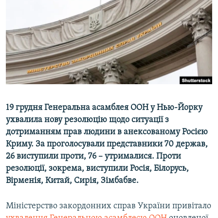
ВІДЕОУРОКИ «ELIFBE»
Русский
СВІДЧЕННЯ ОКУПАЦІЇ
Qırımtatar
УКРАЇНСЬКА ПРОБЛЕМА КРИМУ
ДОЛУЧАЙСЯ!
ІНФОГРАФІКА
Усі сайти RFE/RL
19 грудня Генеральна асамблея ООН у Нью-Йорку
ухвалила нову резолюцію щодо ситуації з
дотриманням прав людини в анексованому Росією
Криму. За проголосували представники 70 держав,
26 виступили проти, 76 – утрималися. Проти
резолюції, зокрема, виступили Росія, Білорусь,
Вірменія, Китай, Сирія, Зімбабве.
Міністерство закордонних справ України привітало