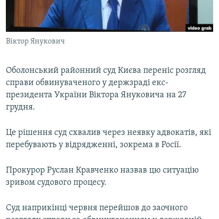
ВІДЕОУРОКИ «ELIFBE»
Русский
СВІДЧЕННЯ ОКУПАЦІЇ
Qırımtatar
Віктор Янукович
УКРАЇНСЬКА ПРОБЛЕМА КРИМУ
ДОЛУЧАЙСЯ!
ІНФОГРАФІКА
Оболонський районний суд Києва переніс розгляд
справи обвинуваченого у держзраді екс-
президента України Віктора Януковича на 27
Усі сайти RFE/RL
грудня.
Це рішення суд схвалив через неявку адвокатів, які
перебувають у відрядженні, зокрема в Росії.
Прокурор Руслан Кравченко назвав цю ситуацію
зривом судового процесу.
Суд наприкінці червня перейшов до заочного