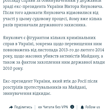
розгляду справи за обвинуваченням у державній
зраді екс-президента України Віктора Януковича.
Після того адвокати Януковича відмовилися від
участі у цьому судовому процесі, йому вже кілька
разів призначали державного захисника.
Янукович є фігурантом кількох кримінальних
справ в Україні, зокрема щодо перевищення ним
повноважень від листопада 2013-го до лютого 2014
року, щодо масових убивств активістів Майдану, а
також за фактом захоплення ним державної влади
2010 року.
Екс-президент України, який втік до Росії після
розстрілів протестувальників на Майдані,
звинувачення відкидає.
Поділитись
Читати без VPN
Follow us