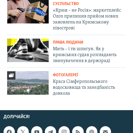
СУСПІЛЬСТВО
«Крим – не Росія»: маркетплейс
Ozon припинив прийом нових
замовлень на Кримському
півострові
ПРАВА ЛЮДИНИ
Мить – і ти шпигун. Як у
кримських судах розглядають
звинувачення в держзраді
ФОТОГАЛЕРЕЇ
Краса Сімферопольського
водосховища та занедбаність
довкола
ДОЛУЧАЙСЯ!