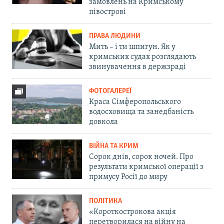
замовлень на Кримському
півострові
ПРАВА ЛЮДИНИ
Мить – і ти шпигун. Як у
кримських судах розглядають
звинувачення в держзраді
ФОТОГАЛЕРЕЇ
Краса Сімферопольського
водосховища та занедбаність
довкола
ВІЙНА ТА КРИМ
Сорок днів, сорок ночей. Про
результати кримської операції з
примусу Росії до миру
ПОЛІТИКА
«Короткострокова акція
перетворилася на війну на