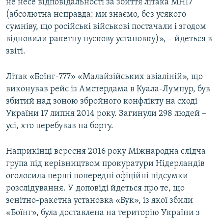
не несе відповідальності за збиття літака MH17
(абсолютна неправда: ми знаємо, без усякого
сумніву, що російські військові постачали і згодом
відновили ракетну пускову установку)», – йдеться в
звіті.
Літак «Боїнг-777» «Малайзійських авіаліній», що
виконував рейс із Амстердама в Куала-Лумпур, був
збитий над зоною збройного конфлікту на сході
України 17 липня 2014 року. Загинули 298 людей –
усі, хто перебував на борту.
Наприкінці вересня 2016 року Міжнародна слідча
група під керівництвом прокуратури Нідерландів
оголосила перші попередні офіційні підсумки
розслідування. У доповіді йдеться про те, що
зенітно-ракетна установка «Бук», із якої збили
«Боїнг», була доставлена на територію України з