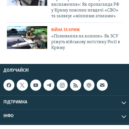
виснаження»: Як пропаганда РФ
у Криму пояснює невдачі «СВО»
та залякує «мінними атаками»
ВІЙНА ТА КРИМ
«Полювання на колони». Як ЗСУ
ріжуть військову логістику Росії в
Криму
ДОЛУЧАЙСЯ!
ПІДТРИМКА
ІНФО