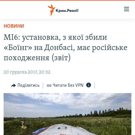
Доступність
посилання
Перейти
НОВИНИ
до
НОВИНИ
MI6: установка, з якої збили
основного
ВОДА.КРИМ
матеріалу
«Боїнг» на Донбасі, має російське
ВІДЕО ТА ФОТО
Перейти
походження (звіт)
до
ПОЛІТИКА
основної
20 грудень 2017, 20:32
БЛОГИ
навігації
Перейти
Поділитись
Читати без VPN
ПОГЛЯД
до
ІНТЕРВ'Ю
пошуку
ВСЕ ЗА ДЕНЬ
СПЕЦПРОЕКТИ
ЯК ОБІЙТИ БЛОКУВАННЯ
ДЕПОРТАЦІЯ