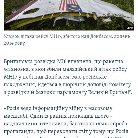
ВІДЕОУРОКИ «ELIFBE»
Русский
СВІДЧЕННЯ ОКУПАЦІЇ
Qırımtatar
УКРАЇНСЬКА ПРОБЛЕМА КРИМУ
Уламок літака рейсу MH17, збитого над Донбасом, липень
ДОЛУЧАЙСЯ!
ІНФОГРАФІКА
2014 року
Британська розвідка MI6 впевнена, що ракетна
Усі сайти RFE/RL
установка, з якої збили малазійський літак рейсу
MH17 у небі над Донбасом, має російське
походження, йдеться в щорічній доповіді комітету
з розвідки й безпеки парламенту Великій Британії.
«Росія веде інформаційну війну в масовому
масштабі. Один із ранніх прикладів цього –
надзвичайно інтенсивна, багатоканальна спроба
пропаганди, щоб переконати світ у тому, що Росія