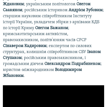
Ждановим
; українським політологом
Олегом
Саакяном
; російським істориком
Андрієм Зубовим
;
старшим науковим співробітником Інституту
історії України, укладачем збірки з архівами КДБ
по історії Криму
Олегом Бажаном
;
кримськотатарським активістом,
правозахисником, політв'язням часів СРСР
Сінавером Кадировим
; експертом по силових
структурах, колишнім співробітником СБУ
Іваном
Ступаком
; російським правозахисником, і
громадським діячем
Олександром Подрабинеком
;
юристом-міжнародником
Володимиром
Жбановим
.