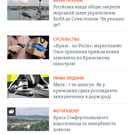
ВІЙНА ТА КРИМ
Російська влада обіцяє закрити
морський шлях українським
БпЛА до Севастополя. Чи реально
це?
СУСПІЛЬСТВО
«Крим – не Росія»: маркетплейс
Ozon припинив прийом нових
замовлень на Кримському
півострові
ПРАВА ЛЮДИНИ
Мить – і ти шпигун. Як у
кримських судах розглядають
звинувачення в держзраді
ФОТОГАЛЕРЕЇ
Краса Сімферопольського
водосховища та занедбаність
довкола