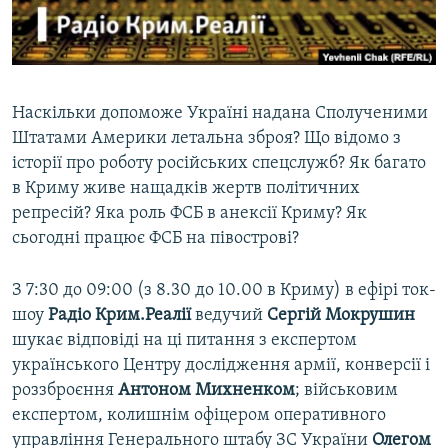
ВІДЕОУРОКИ «ELIFBE»
Русский
СВІДЧЕННЯ ОКУПАЦІЇ
Qırımtatar
УКРАЇНСЬКА ПРОБЛЕМА КРИМУ
Наскільки допоможе Україні надана Сполученими
ДОЛУЧАЙСЯ!
ІНФОГРАФІКА
Штатами Америки летальна зброя? Що відомо з
історії про роботу російських спецслужб? Як багато
в Криму живе нащадків жертв політичних
репресій? Яка роль ФСБ в анексії Криму? Як
Усі сайти RFE/RL
сьогодні працює ФСБ на півострові?
З 7:30 до 09:00 (з 8.30 до 10.00 в Криму) в ефірі ток-
шоу
Радіо Крим.Реалії
ведучий
Сергій Мокрушин
шукає відповіді на ці питання з експертом
українського Центру дослідження армії, конверсії і
роззброєння
Антоном Михненком
; військовим
експертом, колишнім офіцером оперативного
управління Генерального штабу ЗС України
Олегом