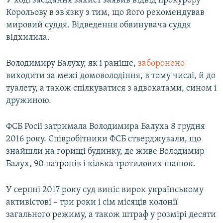
У ході засідання захист заявив відвід прокурору
Корольову в зв'язку з тим, що його рекомендував
мировий суддя. Відведення обвинувача суддя
відхилила.
Володимиру Балуху, як і раніше,
заборонено
виходити за межі домоволодіння, в тому числі, й до
туалету, а також спілкуватися з адвокатами, сином і
дружиною.
ФСБ Росії затримала Володимира Балуха 8 грудня
2016 року. Співробітники ФСБ стверджували, що
знайшли на горищі будинку, де живе Володимир
Балух, 90 патронів і кілька тротилових шашок.
У серпні 2017 року суд виніс вирок українському
активістові – три роки і сім місяців колонії
загального режиму, а також штраф у розмірі десяти