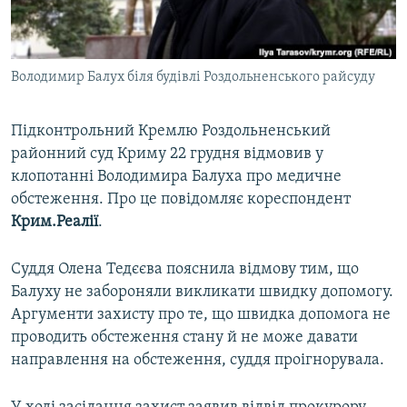
ВІДЕОУРОКИ «ELIFBE»
Русский
СВІДЧЕННЯ ОКУПАЦІЇ
Qırımtatar
Володимир Балух біля будівлі Роздольненського райсуду
УКРАЇНСЬКА ПРОБЛЕМА КРИМУ
ДОЛУЧАЙСЯ!
ІНФОГРАФІКА
Підконтрольний Кремлю Роздольненський
районний суд Криму 22 грудня відмовив у
клопотанні Володимира Балуха про медичне
Усі сайти RFE/RL
обстеження. Про це повідомляє кореспондент
Крим.Реалії
.
Суддя Олена Тедєєва пояснила відмову тим, що
Балуху не забороняли викликати швидку допомогу.
Аргументи захисту про те, що швидка допомога не
проводить обстеження стану й не може давати
направлення на обстеження, суддя проігнорувала.