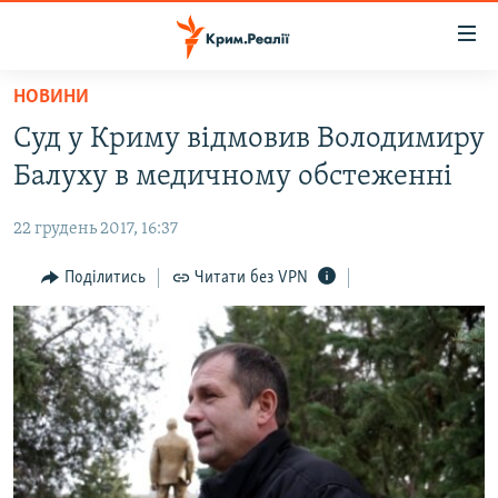
Доступність
посилання
Перейти
НОВИНИ
до
НОВИНИ
Суд у Криму відмовив Володимиру
основного
ВОДА.КРИМ
матеріалу
Балуху в медичному обстеженні
ВІДЕО ТА ФОТО
Перейти
до
22 грудень 2017, 16:37
ПОЛІТИКА
основної
БЛОГИ
Поділитись
Читати без VPN
навігації
Перейти
ПОГЛЯД
до
ІНТЕРВ'Ю
пошуку
ВСЕ ЗА ДЕНЬ
СПЕЦПРОЕКТИ
ЯК ОБІЙТИ БЛОКУВАННЯ
ДЕПОРТАЦІЯ