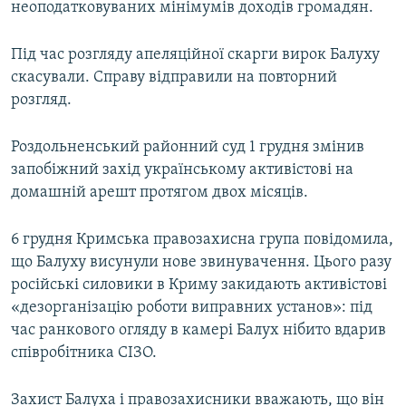
неоподатковуваних мінімумів доходів громадян.
Під час розгляду апеляційної скарги вирок Балуху
скасували. Справу відправили на повторний
розгляд.
Роздольненський районний суд 1 грудня змінив
запобіжний захід українському активістові на
домашній арешт протягом двох місяців.
6 грудня Кримська правозахисна група повідомила,
що Балуху висунули нове звинувачення. Цього разу
російські силовики в Криму закидають активістові
«дезорганізацію роботи виправних установ»: під
час ранкового огляду в камері Балух нібито вдарив
співробітника СІЗО.
Захист Балуха і правозахисники вважають, що він