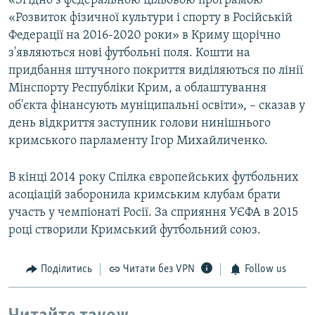
«Згідно з федеральною цільовою програмою
«Розвиток фізичної культури і спорту в Російській
Федерації на 2016-2020 роки» в Криму щорічно
з'являються нові футбольні поля. Кошти на
придбання штучного покриття виділяються по лінії
Мінспорту Республіки Крим, а облаштування
об'єкта фінансують муніципальні освіти», – сказав у
день відкриття заступник голови нинішнього
кримського парламенту Ігор Михайличенко.
В кінці 2014 року Спілка європейських футбольних
асоціацій заборонила кримським клубам брати
участь у чемпіонаті Росії. За сприяння УЄФА в 2015
році створили Кримський футбольний союз.
Поділитись
Читати без VPN
Follow us