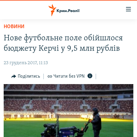
Доступність
посилання
Перейти
НОВИНИ
до
НОВИНИ
Нове футбольне поле обійшлося
основного
ВОДА.КРИМ
матеріалу
бюджету Керчі у 9,5 млн рублів
ВІДЕО ТА ФОТО
Перейти
до
23 грудень 2017, 11:13
ПОЛІТИКА
основної
БЛОГИ
Поділитись
Читати без VPN
навігації
Перейти
ПОГЛЯД
до
ІНТЕРВ'Ю
пошуку
ВСЕ ЗА ДЕНЬ
СПЕЦПРОЕКТИ
ЯК ОБІЙТИ БЛОКУВАННЯ
ДЕПОРТАЦІЯ