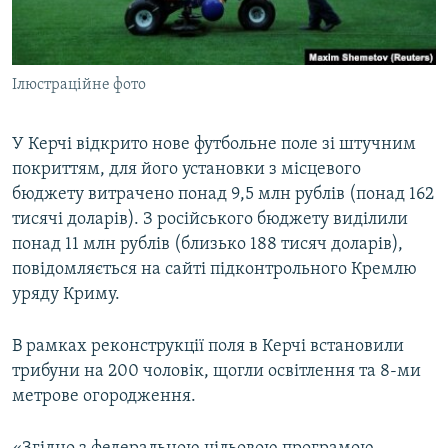
ВІДЕОУРОКИ «ELIFBE»
Русский
СВІДЧЕННЯ ОКУПАЦІЇ
Qırımtatar
Ілюстраційне фото
УКРАЇНСЬКА ПРОБЛЕМА КРИМУ
ДОЛУЧАЙСЯ!
ІНФОГРАФІКА
У Керчі відкрито нове футбольне поле зі штучним
покриттям, для його установки з місцевого
бюджету витрачено понад 9,5 млн рублів (понад 162
Усі сайти RFE/RL
тисячі доларів). З російського бюджету виділили
понад 11 млн рублів (близько 188 тисяч доларів),
повідомляється на сайті підконтрольного Кремлю
уряду Криму.
В рамках реконструкції поля в Керчі встановили
трибуни на 200 чоловік, щогли освітлення та 8-ми
метрове огородження.