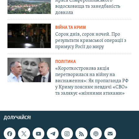
Краса Сімферопольського
водосховища та занедбаність
довкола
ВІЙНА ТА КРИМ
Сорок днів, сорок ночей. Про
результати кримської операції з
примусу Росії до миру
ПОЛІТИКА
«Короткострокова акція
перетворилася на війну на
виснаження»: Як пропаганда РФ
у Криму пояснює невдачі «СВО»
та залякує «мінними атаками»
ДОЛУЧАЙСЯ!