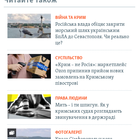
Читайте також
ВІЙНА ТА КРИМ
Російська влада обіцяє закрити
морський шлях українським
БпЛА до Севастополя. Чи реально
це?
СУСПІЛЬСТВО
«Крим – не Росія»: маркетплейс
Ozon припинив прийом нових
замовлень на Кримському
півострові
ПРАВА ЛЮДИНИ
Мить – і ти шпигун. Як у
кримських судах розглядають
звинувачення в держзраді
ФОТОГАЛЕРЕЇ