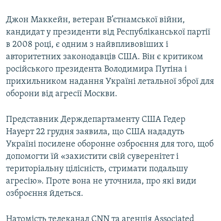
Джон Маккейн, ветеран В’єтнамської війни,
кандидат у президенти від Республіканської партії
в 2008 році, є одним з найвпливовіших і
авторитетних законодавців США. Він є критиком
російського президента Володимира Путіна і
прихильником надання Україні летальної зброї для
оборони від агресії Москви.
Представник Держдепартаменту США Гедер
Науерт 22 грудня заявила, що США нададуть
Україні посилене оборонне озброєння для того, щоб
допомогти їй «захистити свій суверенітет і
територіальну цілісність, стримати подальшу
агресію». Проте вона не уточнила, про які види
озброєння йдеться.
Натомість телеканал CNN та агенція Associated