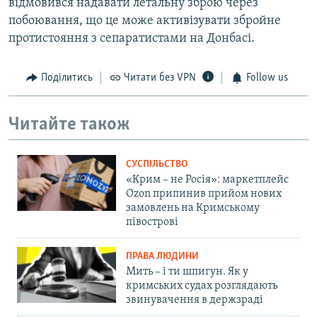
відмовився надавати летальну зброю через
побоювання, що це може активізувати збройне
протистояння з сепаратистами на Донбасі.
Поділитись
Читати без VPN
Follow us
Читайте також
СУСПІЛЬСТВО
«Крим – не Росія»: маркетплейс
Ozon припинив прийом нових
замовлень на Кримському
півострові
ПРАВА ЛЮДИНИ
Мить – і ти шпигун. Як у
кримських судах розглядають
звинувачення в держзраді