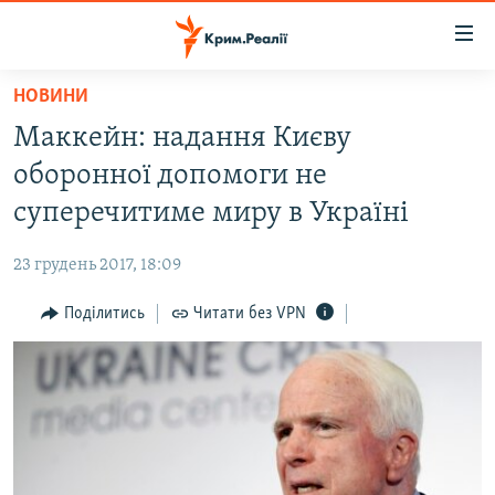
Доступність
посилання
Перейти
НОВИНИ
до
НОВИНИ
Маккейн: надання Києву
основного
ВОДА.КРИМ
матеріалу
оборонної допомоги не
ВІДЕО ТА ФОТО
Перейти
суперечитиме миру в Україні
до
ПОЛІТИКА
основної
23 грудень 2017, 18:09
БЛОГИ
навігації
Перейти
Поділитись
Читати без VPN
ПОГЛЯД
до
ІНТЕРВ'Ю
пошуку
ВСЕ ЗА ДЕНЬ
СПЕЦПРОЕКТИ
ЯК ОБІЙТИ БЛОКУВАННЯ
ДЕПОРТАЦІЯ