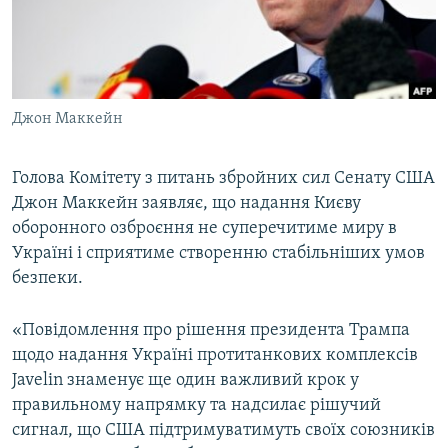
ВІДЕОУРОКИ «ELIFBE»
Русский
СВІДЧЕННЯ ОКУПАЦІЇ
Qırımtatar
УКРАЇНСЬКА ПРОБЛЕМА КРИМУ
Джон Маккейн
ДОЛУЧАЙСЯ!
ІНФОГРАФІКА
Голова Комітету з питань збройних сил Сенату США
Джон Маккейн заявляє, що надання Києву
Усі сайти RFE/RL
оборонного озброєння не суперечитиме миру в
Україні і сприятиме створенню стабільніших умов
безпеки.
«Повідомлення про рішення президента Трампа
щодо надання Україні протитанкових комплексів
Javelin знаменує ще один важливий крок у
правильному напрямку та надсилає рішучий
сигнал, що США підтримуватимуть своїх союзників