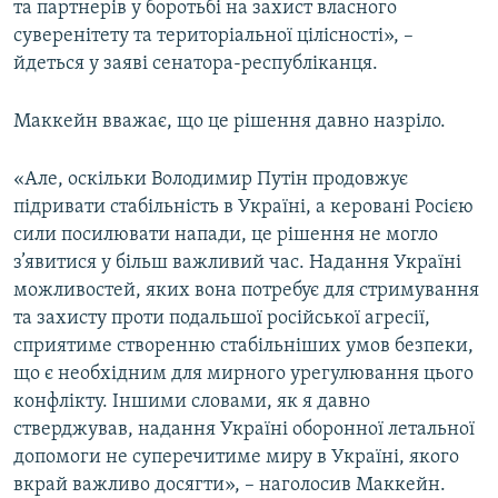
та партнерів у боротьбі на захист власного
суверенітету та територіальної цілісності», –
йдеться у заяві сенатора-республіканця.
Маккейн вважає, що це рішення давно назріло.
«Але, оскільки Володимир Путін продовжує
підривати стабільність в Україні, а керовані Росією
сили посилювати напади, це рішення не могло
з’явитися у більш важливий час. Надання Україні
можливостей, яких вона потребує для стримування
та захисту проти подальшої російської агресії,
сприятиме створенню стабільніших умов безпеки,
що є необхідним для мирного урегулювання цього
конфлікту. Іншими словами, як я давно
стверджував, надання Україні оборонної летальної
допомоги не суперечитиме миру в Україні, якого
вкрай важливо досягти», – наголосив Маккейн.