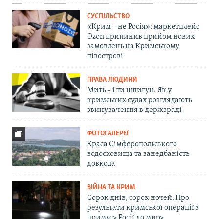
СУСПІЛЬСТВО
«Крим – не Росія»: маркетплейс
Ozon припинив прийом нових
замовлень на Кримському
півострові
ПРАВА ЛЮДИНИ
Мить – і ти шпигун. Як у
кримських судах розглядають
звинувачення в держзраді
ФОТОГАЛЕРЕЇ
Краса Сімферопольського
водосховища та занедбаність
довкола
ВІЙНА ТА КРИМ
Сорок днів, сорок ночей. Про
результати кримської операції з
примусу Росії до миру