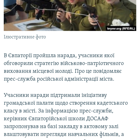
ВІДЕОУРОКИ «ELIFBE»
Русский
СВІДЧЕННЯ ОКУПАЦІЇ
Qırımtatar
УКРАЇНСЬКА ПРОБЛЕМА КРИМУ
Ілюстративне фото
ДОЛУЧАЙСЯ!
ІНФОГРАФІКА
В Євпаторії пройшла нарада, учасники якої
обговорили стратегію військово-патріотичного
Усі сайти RFE/RL
виховання місцевої молоді. Про це повідомляє
прес-служба російської адміністрації міста.
Учасники наради підтримали ініціативу
громадської палати щодо створення кадетського
класу в місті. За інформацією прес-служби,
керівник Євпаторійської школи ДОСААФ
запропонував на базі закладу в актовому залі
влаштовувати перегляди навчальних фільмів, а