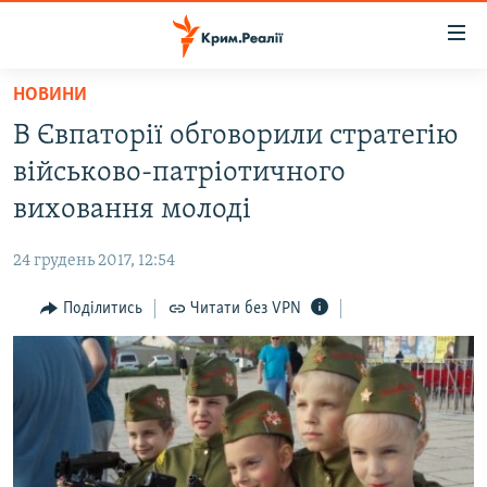
Доступність
посилання
Перейти
НОВИНИ
до
НОВИНИ
В Євпаторії обговорили стратегію
основного
ВОДА.КРИМ
матеріалу
військово-патріотичного
ВІДЕО ТА ФОТО
Перейти
виховання молоді
до
ПОЛІТИКА
основної
24 грудень 2017, 12:54
БЛОГИ
навігації
Перейти
Поділитись
Читати без VPN
ПОГЛЯД
до
ІНТЕРВ'Ю
пошуку
ВСЕ ЗА ДЕНЬ
СПЕЦПРОЕКТИ
ЯК ОБІЙТИ БЛОКУВАННЯ
ДЕПОРТАЦІЯ