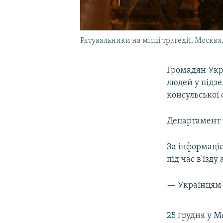
Рятувальники на місці трагедії, Москва, 
Громадян Укра
людей у підзе
консульської 
Департамент 
За інформаці
під час в'їзд
— Українцям 
25 грудня у М