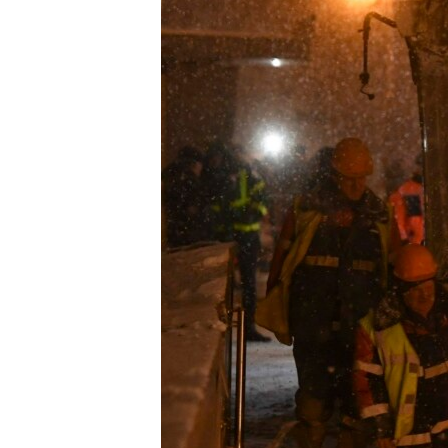
ВІДЕОУРОКИ «ELIFBE»
СВІДЧЕННЯ ОКУПАЦІЇ
УКРАЇНСЬКА ПРОБЛЕМА КРИМУ
ІНФОГРАФІКА