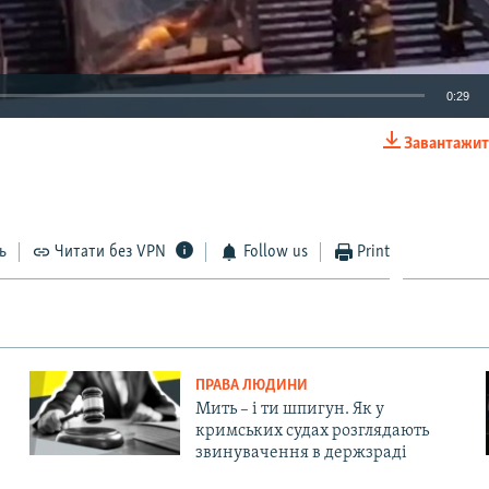
0:29
Завантажит
EMBED
ь
Читати без VPN
Follow us
Print
ПРАВА ЛЮДИНИ
Мить – і ти шпигун. Як у
кримських судах розглядають
звинувачення в держзраді