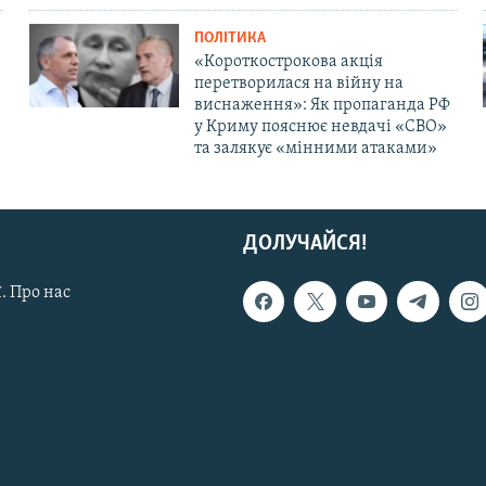
ПОЛІТИКА
«Короткострокова акція
перетворилася на війну на
виснаження»: Як пропаганда РФ
у Криму пояснює невдачі «СВО»
та залякує «мінними атаками»
ДОЛУЧАЙСЯ!
. Про нас