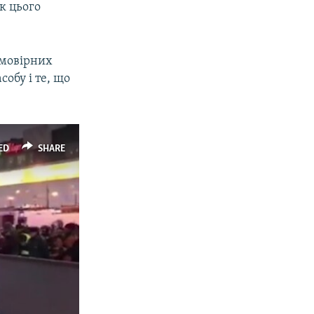
к цього
ймовірних
обу і те, що
ED
SHARE