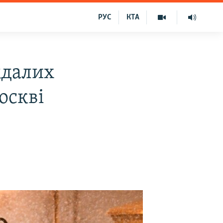
РУС
КТА
ждалих
оскві