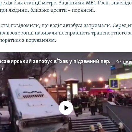
ехід біля станції метро. За даними МВС Росії, внаслідо
ири людини, близько десяти – поранені.
стві повідомили, що водія автобуса затримали. Серед 
равоохоронці називали несправність транспортного зас
впоратися з керуванням.
У Москві пасажирський автобус в’їхав у підземний перехід (відео)
EMB
ії
No media source currently available