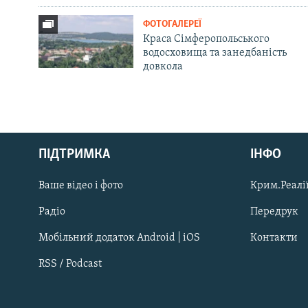
ФОТОГАЛЕРЕЇ
Краса Сімферопольського
водосховища та занедбаність
довкола
Русский
ПІДТРИМКА
ІНФО
Qırımtatar
Ваше відео і фото
Крим.Реалії
ДОЛУЧАЙСЯ!
Радіо
Передрук
Мобільний додаток Android | iOS
Контакти
RSS / Podcast
Усі сайти RFE/RL