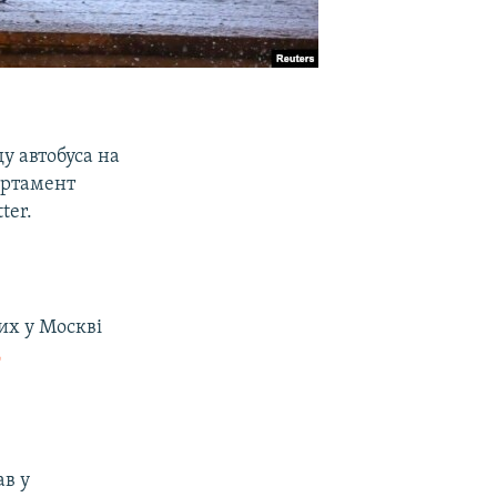
у автобуса на
партамент
ter.
их у Москві
L
ав у