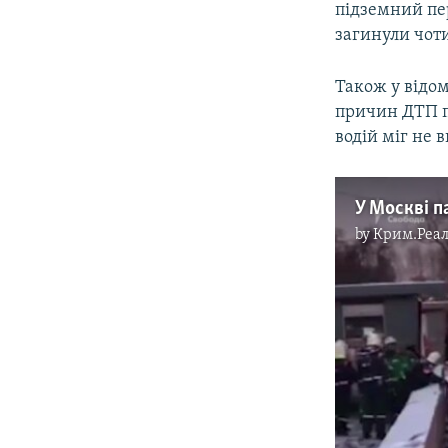
підземний пер
загинули чот
Також у відом
причин ДТП п
водій міг не 
by
Крим.Реал