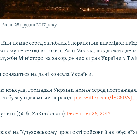
Росія, 25 грудня 2017 року
їни немає серед загиблих і поранених внаслідок наїзд
мному переході в столиці Росії Москві, повідомляє де
служби Міністерства закордонних справ України у Twit
посилається на дані консула України.
єю консула, громадян України немає серед постраждал
у автобуса у підземний перехід.
pic.twitter.com/lYC5IVvJr
у світі (@UkrZaKordonom)
December 26, 2017
оскві на Кутузовському проспекті рейсовий автобус в’їх