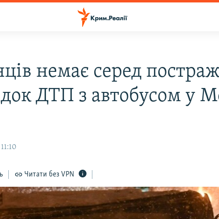
нців немає серед постра
ідок ДТП з автобусом у М
 11:10
ь
Читати без VPN