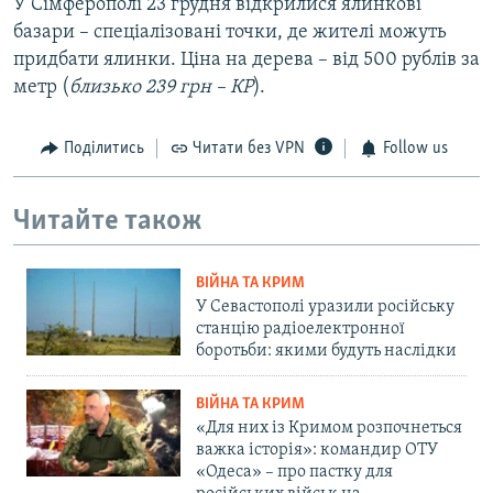
У Сімферополі 23 грудня відкрилися ялинкові
базари – спеціалізовані точки, де жителі можуть
придбати ялинки. Ціна на дерева – від 500 рублів за
метр (
близько 239 грн – КР
).
Поділитись
Читати без VPN
Follow us
Читайте також
ВІЙНА ТА КРИМ
У Севастополі уразили російську
станцію радіоелектронної
боротьби: якими будуть наслідки
ВІЙНА ТА КРИМ
«Для них із Кримом розпочнеться
важка історія»: командир ОТУ
«Одеса» – про пастку для