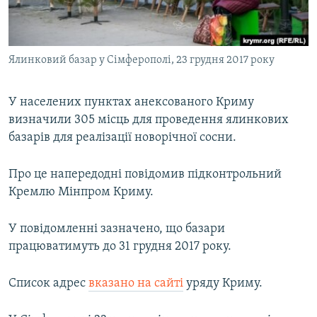
ВІДЕОУРОКИ «ELIFBE»
Русский
СВІДЧЕННЯ ОКУПАЦІЇ
Qırımtatar
Ялинковий базар у Сімферополі, 23 грудня 2017 року
УКРАЇНСЬКА ПРОБЛЕМА КРИМУ
ДОЛУЧАЙСЯ!
ІНФОГРАФІКА
У населених пунктах анексованого Криму
визначили 305 місць для проведення ялинкових
базарів для реалізації новорічної сосни.
Усі сайти RFE/RL
Про це напередодні повідомив підконтрольний
Кремлю Мінпром Криму.
У повідомленні зазначено, що базари
працюватимуть до 31 грудня 2017 року.
Список адрес
вказано на сайті
уряду Криму.