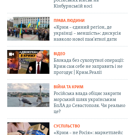
російських військ на
Кінбурнській косі
ПРАВА ЛЮДИНИ
«Крим – єдиний регіон, де
українці – меншість»: дискусія
навколо нової пам'ятної дати
ВІДЕО
Блокада без сухопутної операції:
Крим сам себе не заправить і не
прогодує | Крим.Реалії
ВІЙНА ТА КРИМ
Російська влада обіцяє закрити
морський шлях українським
БпЛА до Севастополя. Чи реально
це?
СУСПІЛЬСТВО
«Крим – не Росія»: маркетплейс