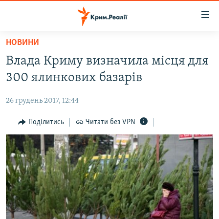
Доступність
посилання
Перейти
НОВИНИ
до
НОВИНИ
Влада Криму визначила місця для
основного
ВОДА.КРИМ
матеріалу
300 ялинкових базарів
ВІДЕО ТА ФОТО
Перейти
до
26 грудень 2017, 12:44
ПОЛІТИКА
основної
БЛОГИ
Поділитись
Читати без VPN
навігації
Перейти
ПОГЛЯД
до
ІНТЕРВ'Ю
пошуку
ВСЕ ЗА ДЕНЬ
СПЕЦПРОЕКТИ
ЯК ОБІЙТИ БЛОКУВАННЯ
ДЕПОРТАЦІЯ