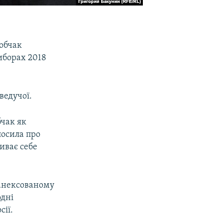
Собчак
иборах 2018
ведучої.
бчак як
лосила про
иває себе
 анексованому
одні
сії.