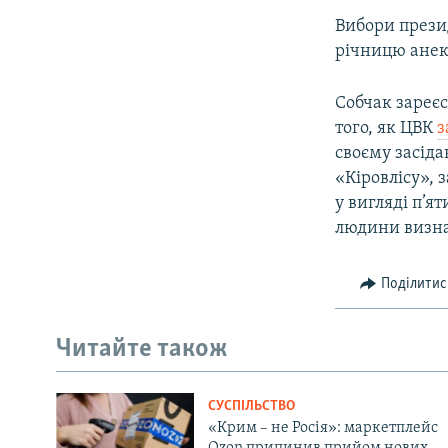
Вибори презид
річницю анек
Собчак зареєс
того, як ЦВК
з
своєму засіда
«Кіровлісу», 
у вигляді п’я
людини визна
Поділитис
Читайте також
СУСПІЛЬСТВО
«Крим – не Росія»: маркетплейс
Ozon припинив прийом нових