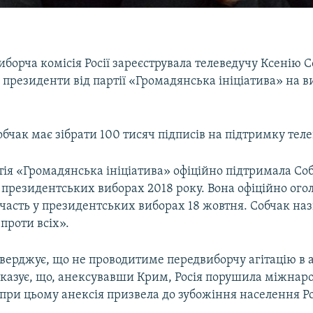
борча комісія Росії зареєструвала телеведучу Ксенію 
президенти від партії «Громадянська ініціатива» на в
бчак має зібрати 100 тисяч підписів на підтримку теле
тія «Громадянська ініціатива» офіційно підтримала Со
президентських виборах 2018 року. Вона офіційно ого
часть у президентських виборах 18 жовтня. Собчак наз
проти всіх».
тверджує, що не проводитиме передвиборчу агітацію в
вказує, що, анексувавши Крим, Росія порушила міжнар
 при цьому анексія призвела до зубожіння населення Ро