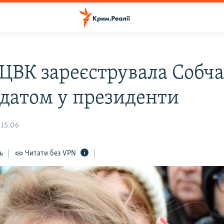
 ЦВК зареєструвала Собч
датом у президенти
 15:06
ь
Читати без VPN