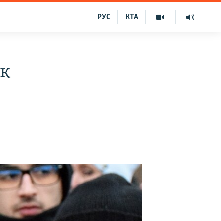
РУС
КТА
ак