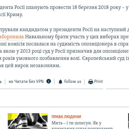
ента Росії планують провести 18 березня 2018 року – у
сії Криму.
трували кандидатом у президенти Росії на наступний 
аборонила
Навальному брати участь у цих виборах пре
нні комісія послалася на судимість опозиціонера в спра
за якою у 2013 році суд у Росії призначив для опозиціо
ти років умовного позбавлення волі. Європейський суд і
в цей вирок незаконним.
ь
Читати без VPN
Follow us
Print
ПРАВА ЛЮДИНИ
Мить – і ти шпигун. Як у
кримських судах розглядають