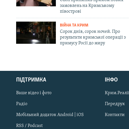
замовлень на Кримському
півострові
ВІЙНА ТА КРИМ
Сорок днів, сорок ночей. Про
результати кримської операції з
примусу Росії до миру
Русский
ПІДТРИМКА
ІНФО
Qırımtatar
Ваше відео і фото
Крим.Реалії
ДОЛУЧАЙСЯ!
Радіо
Передрук
Мобільний додаток Android | iOS
Контакти
RSS / Podcast