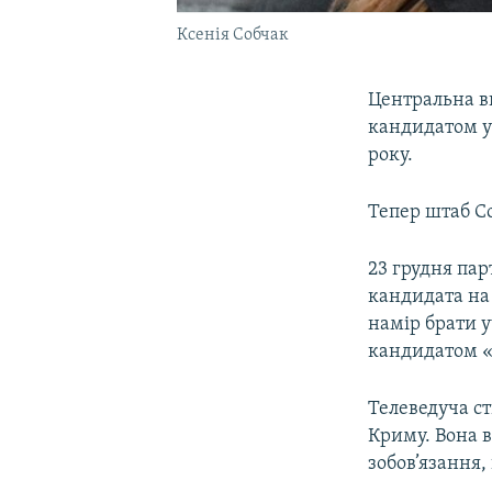
Ксенія Собчак
Центральна ви
кандидатом у 
року.
Тепер штаб Со
23 грудня пар
кандидата на 
намір брати у
кандидатом «
Телеведуча с
Криму. Вона 
зобов’язання,