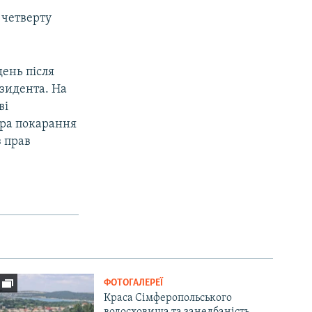
 четверту
день після
зидента. На
ві
нера покарання
з прав
ФОТОГАЛЕРЕЇ
Краса Сімферопольського
водосховища та занедбаність