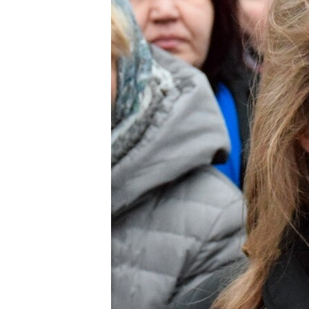
ВІДЕОУРОКИ «ELIFBE»
СВІДЧЕННЯ ОКУПАЦІЇ
УКРАЇНСЬКА ПРОБЛЕМА КРИМУ
ІНФОГРАФІКА