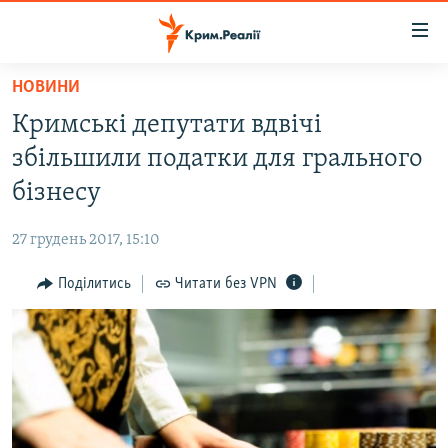
Доступність
посилання
Перейти
НОВИНИ
до
НОВИНИ
Кримські депутати вдвічі
основного
ВОДА.КРИМ
матеріалу
збільшили податки для грального
ВІДЕО ТА ФОТО
Перейти
бізнесу
до
ПОЛІТИКА
основної
27 грудень 2017, 15:10
БЛОГИ
навігації
Перейти
Поділитись
Читати без VPN
ПОГЛЯД
до
ІНТЕРВ'Ю
пошуку
ВСЕ ЗА ДЕНЬ
СПЕЦПРОЕКТИ
ЯК ОБІЙТИ БЛОКУВАННЯ
ДЕПОРТАЦІЯ