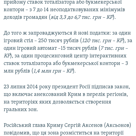
прийому ставок тоталізатора або букмекерської
контори – з 7 до 14 неоподатковуваних мінімумів
доходів громадян (
від 3,3 до 6,7 тис. грн – КР
).
До того ж запроваджуються й нові податки: за один
ігровий стіл – 250 тисяч рублів (
120 тис. грн – КР
), за
один ігровий автомат –15 тисяч рублів (
7 тис. грн –
КР
), за один процесинговий центр інтерактивних
ставок тоталізатора або букмекерської контори – 3
млн рублів (
1,4 млн грн – КР
).
23 липня 2014 року президент Росії підписав закон,
що включає анексований Крим в перелік регіонів,
на територіях яких дозволяється створення
гральних зон.
Російський глава Криму Сергій Аксенов (Аксьонов)
повідомив, що ця зона розміститься на території