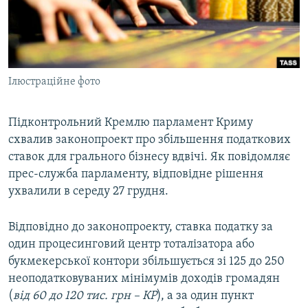
ВІДЕОУРОКИ «ELIFBE»
Русский
СВІДЧЕННЯ ОКУПАЦІЇ
Qırımtatar
УКРАЇНСЬКА ПРОБЛЕМА КРИМУ
Ілюстраційне фото
ДОЛУЧАЙСЯ!
ІНФОГРАФІКА
Підконтрольний Кремлю парламент Криму
схвалив законопроект про збільшення податкових
Усі сайти RFE/RL
ставок для грального бізнесу вдвічі. Як повідомляє
прес-служба парламенту, відповідне рішення
ухвалили в середу 27 грудня.
Відповідно до законопроекту, ставка податку за
один процесинговий центр тоталізатора або
букмекерської контори збільшується зі 125 до 250
неоподатковуваних мінімумів доходів громадян
(
від 60 до 120 тис. грн – КР
), а за один пункт