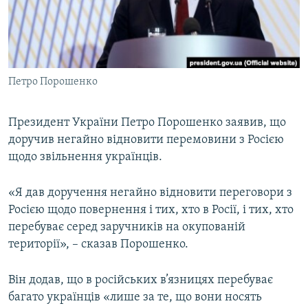
ВІДЕОУРОКИ «ELIFBE»
Русский
СВІДЧЕННЯ ОКУПАЦІЇ
Qırımtatar
УКРАЇНСЬКА ПРОБЛЕМА КРИМУ
Петро Порошенко
ДОЛУЧАЙСЯ!
ІНФОГРАФІКА
Президент України Петро Порошенко заявив, що
доручив негайно відновити перемовини з Росією
Усі сайти RFE/RL
щодо звільнення українців.
«Я дав доручення негайно відновити переговори з
Росією щодо повернення і тих, хто в Росії, і тих, хто
перебуває серед заручників на окупованій
території», – сказав Порошенко.
Він додав, що в російських в’язницях перебуває
багато українців «лише за те, що вони носять