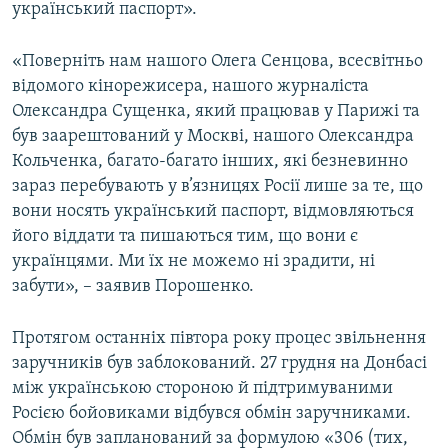
український паспорт».
«Поверніть нам нашого Олега Сенцова, всесвітньо
відомого кінорежисера, нашого журналіста
Олександра Сущенка, який працював у Парижі та
був заарештований у Москві, нашого Олександра
Кольченка, багато-багато інших, які безневинно
зараз перебувають у в’язницях Росії лише за те, що
вони носять український паспорт, відмовляються
його віддати та пишаються тим, що вони є
українцями. Ми їх не можемо ні зрадити, ні
забути», – заявив Порошенко.
Протягом останніх півтора року процес звільнення
заручників був заблокований. 27 грудня на Донбасі
між українською стороною й підтримуваними
Росією бойовиками відбувся обмін заручниками.
Обмін був запланований за формулою «306 (тих,