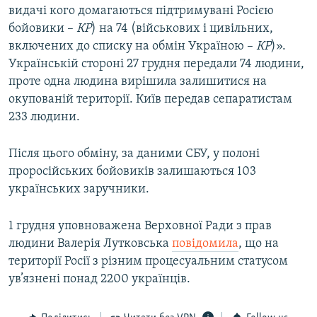
видачі кого домагаються підтримувані Росією
бойовики –
КР
) на 74 (військових і цивільних,
включених до списку на обмін Україною –
КР
)».
Українській стороні 27 грудня передали 74 людини,
проте одна людина вирішила залишитися на
окупованій території. Київ передав сепаратистам
233 людини.
Після цього обміну, за даними СБУ, у полоні
проросійських бойовиків залишаються 103
українських заручники.
1 грудня уповноважена Верховної Ради з прав
людини Валерія Лутковська
повідомила
, що на
території Росії з різним процесуальним статусом
ув’язнені понад 2200 українців.