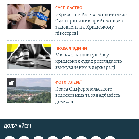
СУСПІЛЬСТВО
«Крим – не Росія»: маркетплейс
Ozon припинив прийом нових
замовлень на Кримському
півострові
ПРАВА ЛЮДИНИ
Мить – і ти шпигун. Як у
кримських судах розглядають
звинувачення в держзраді
ФОТОГАЛЕРЕЇ
Краса Сімферопольського
водосховища та занедбаність
довкола
ДОЛУЧАЙСЯ!