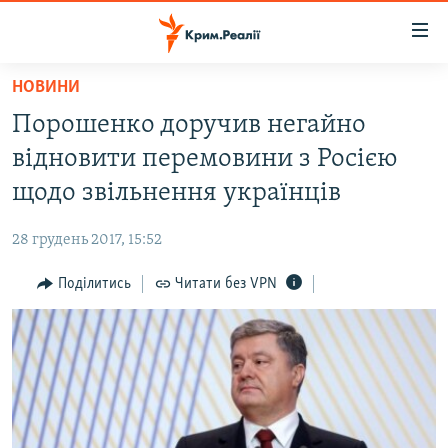
Доступність
посилання
Перейти
НОВИНИ
до
НОВИНИ
Порошенко доручив негайно
основного
ВОДА.КРИМ
матеріалу
відновити перемовини з Росією
ВІДЕО ТА ФОТО
Перейти
щодо звільнення українців
до
ПОЛІТИКА
основної
28 грудень 2017, 15:52
БЛОГИ
навігації
Перейти
Поділитись
Читати без VPN
ПОГЛЯД
до
ІНТЕРВ'Ю
пошуку
ВСЕ ЗА ДЕНЬ
СПЕЦПРОЕКТИ
ЯК ОБІЙТИ БЛОКУВАННЯ
ДЕПОРТАЦІЯ