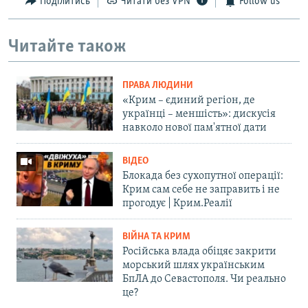
Поділитись
Читати без VPN
Follow us
Читайте також
ПРАВА ЛЮДИНИ
«Крим – єдиний регіон, де
українці – меншість»: дискусія
навколо нової пам'ятної дати
ВІДЕО
Блокада без сухопутної операції:
Крим сам себе не заправить і не
прогодує | Крим.Реалії
ВІЙНА ТА КРИМ
Російська влада обіцяє закрити
морський шлях українським
БпЛА до Севастополя. Чи реально
це?