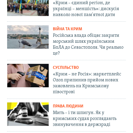
«Крим – єдиний регіон, де
українці – меншість»: дискусія
навколо нової пам'ятної дати
ВІЙНА ТА КРИМ
Російська влада обіцяє закрити
морський шлях українським
БпЛА до Севастополя. Чи реально
це?
СУСПІЛЬСТВО
«Крим – не Росія»: маркетплейс
Ozon припинив прийом нових
замовлень на Кримському
півострові
ПРАВА ЛЮДИНИ
Мить – і ти шпигун. Як у
кримських судах розглядають
звинувачення в держзраді