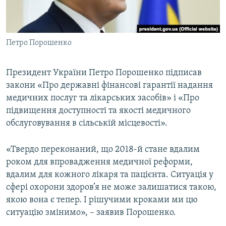
ВІДЕОУРОКИ «ELIFBE»
Русский
СВІДЧЕННЯ ОКУПАЦІЇ
Qırımtatar
Петро Порошенко
УКРАЇНСЬКА ПРОБЛЕМА КРИМУ
ДОЛУЧАЙСЯ!
ІНФОГРАФІКА
Президент України Петро Порошенко підписав
закони «Про державні фінансові гарантії надання
медичних послуг та лікарських засобів» і «Про
Усі сайти RFE/RL
підвищення доступності та якості медичного
обслуговування в сільській місцевості».
«Твердо переконаний, що 2018-й стане вдалим
роком для впровадження медичної реформи,
вдалим для кожного лікаря та пацієнта. Ситуація у
сфері охорони здоров’я не може залишатися такою,
якою вона є тепер. І рішучими кроками ми цю
ситуацію змінимо», – заявив Порошенко.