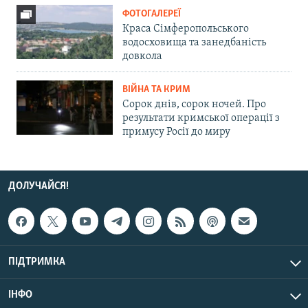
ФОТОГАЛЕРЕЇ
Краса Сімферопольського
водосховища та занедбаність
довкола
ВІЙНА ТА КРИМ
Сорок днів, сорок ночей. Про
результати кримської операції з
примусу Росії до миру
ДОЛУЧАЙСЯ!
ПІДТРИМКА
ІНФО