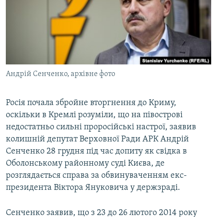
ВІДЕОУРОКИ «ELIFBE»
Русский
СВІДЧЕННЯ ОКУПАЦІЇ
Qırımtatar
УКРАЇНСЬКА ПРОБЛЕМА КРИМУ
ДОЛУЧАЙСЯ!
ІНФОГРАФІКА
Андрій Сенченко, архівне фото
Росія почала збройне вторгнення до Криму,
Усі сайти RFE/RL
оскільки в Кремлі розуміли, що на півострові
недостатньо сильні проросійські настрої, заявив
колишній депутат Верховної Ради АРК Андрій
Сенченко 28 грудня під час допиту як свідка в
Оболонському районному суді Києва, де
розглядається справа за обвинуваченням екс-
президента Віктора Януковича у держзраді.
Сенченко заявив, що з 23 до 26 лютого 2014 року