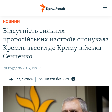
Доступність
посилання
Перейти
НОВИНИ
до
НОВИНИ
Відсутність сильних
основного
ВОДА.КРИМ
матеріалу
проросійських настроїв спонукала
ВІДЕО ТА ФОТО
Перейти
Кремль ввести до Криму війська –
до
ПОЛІТИКА
Сенченко
основної
БЛОГИ
навігації
28 грудень 2017, 17:09
Перейти
ПОГЛЯД
до
Поділитись
Читати без VPN
ІНТЕРВ'Ю
пошуку
ВСЕ ЗА ДЕНЬ
СПЕЦПРОЕКТИ
ЯК ОБІЙТИ БЛОКУВАННЯ
ДЕПОРТАЦІЯ