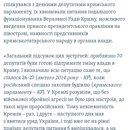
спілкувався з деякими депутатами кримського
парламенту, їх хвилювали питання подальшого
функціонування Верховної Ради Криму, можливого
введення прямого президентського правління на
півострові, наявності представників
кримськотатарського народу в органах влади.
«Загальний підсумок цих зустрічей: приблизно 70
депутатів були готові підтримати зміну влади в
Криму. І визначило всю ситуацію саме те, що
сталося 26-27 (
лютого 2014 року – КР
), коли
російський спецназ захопив будівлю (
кримського
парламенту – КР
). У Кремлі розуміли, що без
військової збройної агресії не було цих настроїв, до
такої міри проросійських. Тому невпевненість
Кремля – раз, і друге – наступного дня мав
з'явитися уряд України, і тоді вже не на рівні
приїзду депутатів питання б вирішувалося, а на