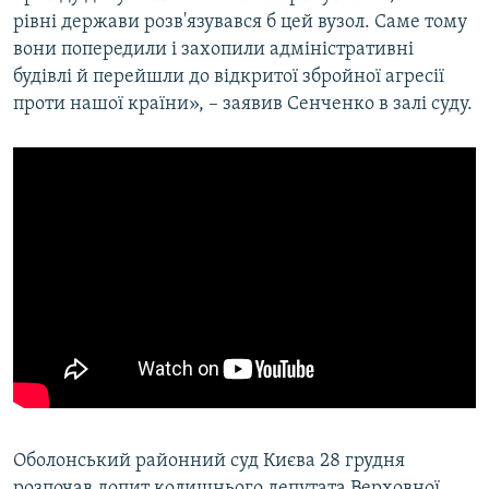
рівні держави розв'язувався б цей вузол. Саме тому
вони попередили і захопили адміністративні
будівлі й перейшли до відкритої збройної агресії
проти нашої країни», – заявив Сенченко в залі суду.
Оболонський районний суд Києва 28 грудня
розпочав допит колишнього депутата Верховної