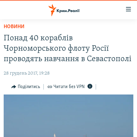
Доступність
посилання
Перейти
НОВИНИ
до
НОВИНИ
Понад 40 кораблів
основного
ВОДА.КРИМ
матеріалу
Чорноморського флоту Росії
ВІДЕО ТА ФОТО
Перейти
проводять навчання в Севастополі
до
ПОЛІТИКА
основної
28 грудень 2017, 19:28
БЛОГИ
навігації
Перейти
Поділитись
Читати без VPN
ПОГЛЯД
до
ІНТЕРВ'Ю
пошуку
ВСЕ ЗА ДЕНЬ
СПЕЦПРОЕКТИ
ЯК ОБІЙТИ БЛОКУВАННЯ
ДЕПОРТАЦІЯ