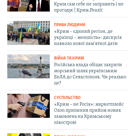
Крим сам себе не заправить і не
прогодує | Крим.Реалії
ПРАВА ЛЮДИНИ
«Крим – єдиний регіон, де
українці – меншість»: дискусія
навколо нової пам'ятної дати
ВІЙНА ТА КРИМ
Російська влада обіцяє закрити
морський шлях українським
БпЛА до Севастополя. Чи реально
це?
СУСПІЛЬСТВО
«Крим – не Росія»: маркетплейс
Ozon припинив прийом нових
замовлень на Кримському
півострові