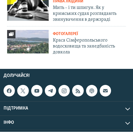
ПРАВА ЛЮДИНИ
Мить – і ти шпигун. Як у
кримських судах розглядають
звинувачення в держзраді
ФОТОГАЛЕРЕЇ
Краса Сімферопольського
водосховища та занедбаність
довкола
ДОЛУЧАЙСЯ!
ПІДТРИМКА
ІНФО