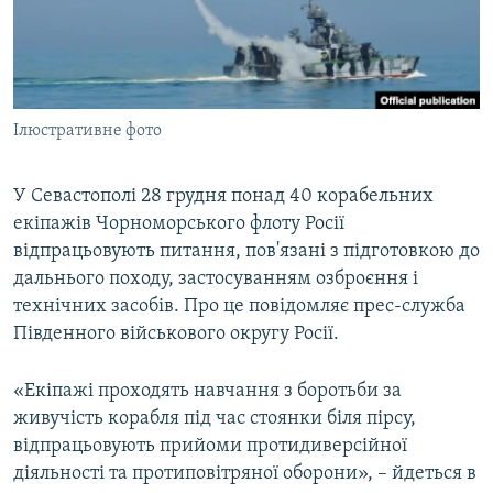
ВІДЕОУРОКИ «ELIFBE»
Русский
СВІДЧЕННЯ ОКУПАЦІЇ
Qırımtatar
УКРАЇНСЬКА ПРОБЛЕМА КРИМУ
Ілюстративне фото
ДОЛУЧАЙСЯ!
ІНФОГРАФІКА
У Севастополі 28 грудня понад 40 корабельних
екіпажів Чорноморського флоту Росії
Усі сайти RFE/RL
відпрацьовують питання, пов'язані з підготовкою до
дальнього походу, застосуванням озброєння і
технічних засобів. Про це повідомляє прес-служба
Південного військового округу Росії.
«Екіпажі проходять навчання з боротьби за
живучість корабля під час стоянки біля пірсу,
відпрацьовують прийоми протидиверсійної
діяльності та протиповітряної оборони», – йдеться в