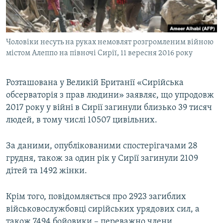
ВІДЕОУРОКИ «ELIFBE»
Русский
СВІДЧЕННЯ ОКУПАЦІЇ
Qırımtatar
Чоловіки несуть на руках немовлят розгромленим війною
УКРАЇНСЬКА ПРОБЛЕМА КРИМУ
містом Алеппо на півночі Сирії, 11 вересня 2016 року
ДОЛУЧАЙСЯ!
ІНФОГРАФІКА
Розташована у Великій Британії «Сирійська
обсерваторія з прав людини» заявляє, що упродовж
2017 року у війні в Сирії загинули близько 39 тисяч
Усі сайти RFE/RL
людей, в тому числі 10507 цивільних.
За даними, опублікованими спостерігачами 28
грудня, також за один рік у Сирії загинули 2109
дітей та 1492 жінки.
Крім того, повідомляється про 2923 загиблих
військовослужбовці сирійських урядових сил, а
також 7494 бойовики – переважно члени