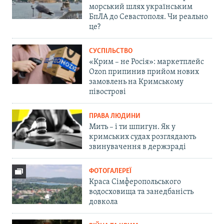
морський шлях українським
БпЛА до Севастополя. Чи реально
це?
СУСПІЛЬСТВО
«Крим – не Росія»: маркетплейс
Ozon припинив прийом нових
замовлень на Кримському
півострові
ПРАВА ЛЮДИНИ
Мить – і ти шпигун. Як у
кримських судах розглядають
звинувачення в держзраді
ФОТОГАЛЕРЕЇ
Краса Сімферопольського
водосховища та занедбаність
довкола