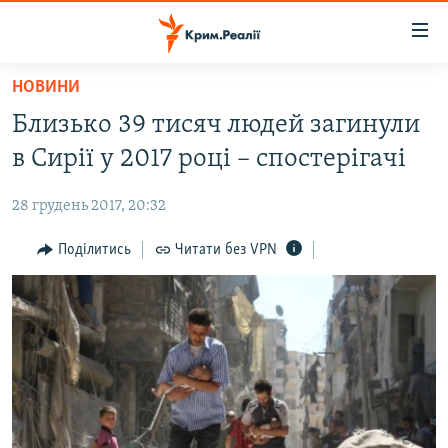
Доступність
посилання
Перейти
НОВИНИ
до
НОВИНИ
Близько 39 тисяч людей загинули
основного
ВОДА.КРИМ
матеріалу
в Сирії у 2017 році – спостерігачі
ВІДЕО ТА ФОТО
Перейти
до
28 грудень 2017, 20:32
ПОЛІТИКА
основної
БЛОГИ
Поділитись
Читати без VPN
навігації
Перейти
ПОГЛЯД
до
ІНТЕРВ'Ю
пошуку
ВСЕ ЗА ДЕНЬ
СПЕЦПРОЕКТИ
ЯК ОБІЙТИ БЛОКУВАННЯ
ДЕПОРТАЦІЯ