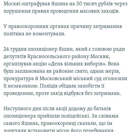
Москві оштрафував Яшина на 30 тисяч рублів через
порушення правил проведення масових заходів.
У правоохоронних органах причину затримання
політика не коментували.
24 грудня опозиціонер Яшин, який є головою ради
депутатів Красносельського району Москви,
організував акцію «День вільних виборів». Вона
була запланована як районне свято, однак мерія,
прокуратура й Московський міський суд оголосили
її незаконною. Поліція обіцяла запобігти її
проведенню, проте захід відбувся без затримань.
Наступного дня після акції додому до батьків
опозиціонера прийшли поліцейські. За словами
самого Яшина, правоохоронці сказали, що їм
доручили встановити місце його перебування,