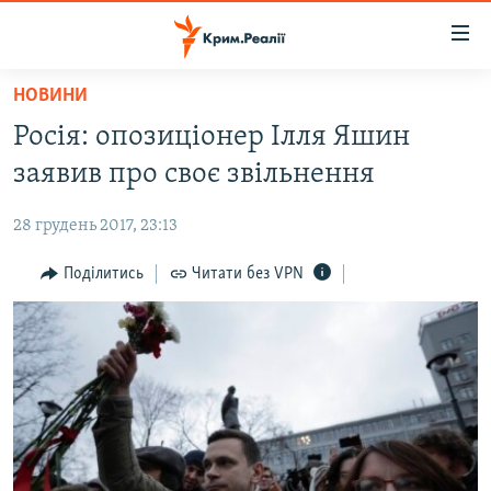
Доступність
посилання
Перейти
НОВИНИ
до
НОВИНИ
Росія: опозиціонер Ілля Яшин
основного
ВОДА.КРИМ
матеріалу
заявив про своє звільнення
ВІДЕО ТА ФОТО
Перейти
до
28 грудень 2017, 23:13
ПОЛІТИКА
основної
БЛОГИ
Поділитись
Читати без VPN
навігації
Перейти
ПОГЛЯД
до
ІНТЕРВ'Ю
пошуку
ВСЕ ЗА ДЕНЬ
СПЕЦПРОЕКТИ
ЯК ОБІЙТИ БЛОКУВАННЯ
ДЕПОРТАЦІЯ