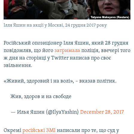
ВІДЕОУРОКИ «ELIFBE»
Русский
СВІДЧЕННЯ ОКУПАЦІЇ
Qırımtatar
Ілля Яшин на акції у Москві, 24 грудня 2017 року
УКРАЇНСЬКА ПРОБЛЕМА КРИМУ
ДОЛУЧАЙСЯ!
ІНФОГРАФІКА
Російський опозиціонер Ілля Яшин, який 28 грудня
повідомляв, що його
затримала
поліція, ввечері того
ж дня на сторінці у Twitter написав про своє
Усі сайти RFE/RL
звільнення.
«Живий, здоровий і на волі», – вказав політик.
Жив, здоров и на свободе
— Илья Яшин (@IlyaYashin)
December 28, 2017
Окремі
російські ЗМІ
написали про те, що суд у