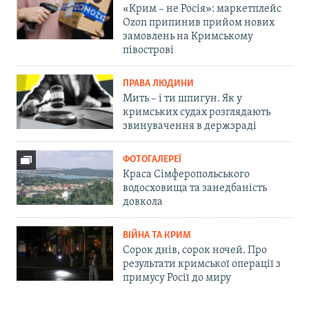
«Крим – не Росія»: маркетплейс
Ozon припинив прийом нових
замовлень на Кримському
півострові
ПРАВА ЛЮДИНИ
Мить – і ти шпигун. Як у
кримських судах розглядають
звинувачення в держзраді
ФОТОГАЛЕРЕЇ
Краса Сімферопольського
водосховища та занедбаність
довкола
ВІЙНА ТА КРИМ
Сорок днів, сорок ночей. Про
результати кримської операції з
примусу Росії до миру