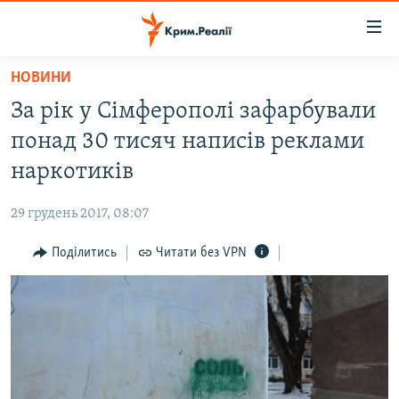
Доступність
посилання
Перейти
НОВИНИ
до
НОВИНИ
За рік у Сімферополі зафарбували
основного
ВОДА.КРИМ
матеріалу
понад 30 тисяч написів реклами
ВІДЕО ТА ФОТО
Перейти
наркотиків
до
ПОЛІТИКА
основної
29 грудень 2017, 08:07
БЛОГИ
навігації
Перейти
Поділитись
Читати без VPN
ПОГЛЯД
до
ІНТЕРВ'Ю
пошуку
ВСЕ ЗА ДЕНЬ
СПЕЦПРОЕКТИ
ЯК ОБІЙТИ БЛОКУВАННЯ
ДЕПОРТАЦІЯ