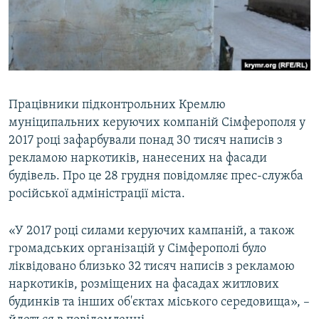
ВІДЕОУРОКИ «ELIFBE»
Русский
СВІДЧЕННЯ ОКУПАЦІЇ
Qırımtatar
УКРАЇНСЬКА ПРОБЛЕМА КРИМУ
ДОЛУЧАЙСЯ!
ІНФОГРАФІКА
Працівники підконтрольних Кремлю
муніципальних керуючих компаній Сімферополя у
2017 році зафарбували понад 30 тисяч написів з
Усі сайти RFE/RL
рекламою наркотиків, нанесених на фасади
будівель. Про це 28 грудня повідомляє прес-служба
російської адміністрації міста.
«У 2017 році силами керуючих кампаній, а також
громадських організацій у Сімферополі було
ліквідовано близько 32 тисяч написів з рекламою
наркотиків, розміщених на фасадах житлових
будинків та інших об'єктах міського середовища», –