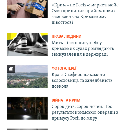
«Крим – не Росія»: маркетплейс
Ozon припинив прийом нових
замовлень на Кримському
півострові
ПРАВА ЛЮДИНИ
Мить – і ти шпигун. Як у
кримських судах розглядають
звинувачення в держзраді
ФОТОГАЛЕРЕЇ
Краса Сімферопольського
водосховища та занедбаність
довкола
ВІЙНА ТА КРИМ
Сорок днів, сорок ночей. Про
результати кримської операції з
примусу Росії до миру