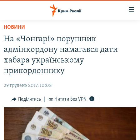
Доступність
посилання
Перейти
НОВИНИ
до
НОВИНИ
На «Чонгарі» порушник
основного
ВОДА.КРИМ
матеріалу
адмінкордону намагався дати
ВІДЕО ТА ФОТО
Перейти
хабара українському
до
ПОЛІТИКА
прикордоннику
основної
БЛОГИ
навігації
29 грудень 2017, 10:08
Перейти
ПОГЛЯД
до
Поділитись
Читати без VPN
ІНТЕРВ'Ю
пошуку
ВСЕ ЗА ДЕНЬ
СПЕЦПРОЕКТИ
ЯК ОБІЙТИ БЛОКУВАННЯ
ДЕПОРТАЦІЯ