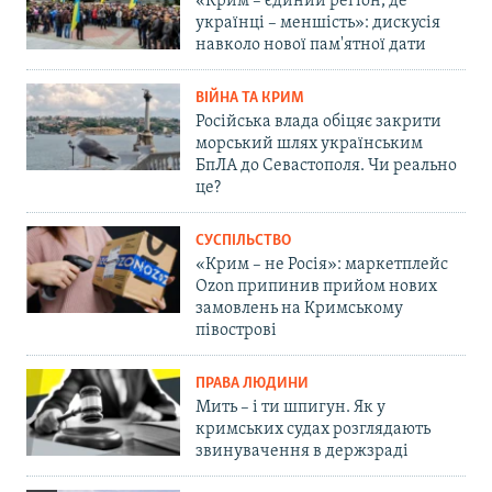
«Крим – єдиний регіон, де
українці – меншість»: дискусія
навколо нової пам'ятної дати
ВІЙНА ТА КРИМ
Російська влада обіцяє закрити
морський шлях українським
БпЛА до Севастополя. Чи реально
це?
СУСПІЛЬСТВО
«Крим – не Росія»: маркетплейс
Ozon припинив прийом нових
замовлень на Кримському
півострові
ПРАВА ЛЮДИНИ
Мить – і ти шпигун. Як у
кримських судах розглядають
звинувачення в держзраді