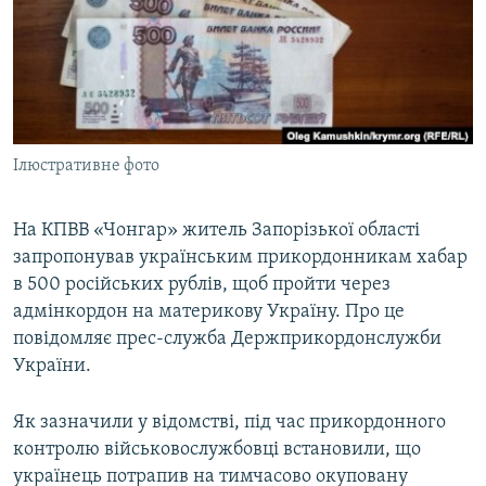
ВІДЕОУРОКИ «ELIFBE»
Русский
СВІДЧЕННЯ ОКУПАЦІЇ
Qırımtatar
УКРАЇНСЬКА ПРОБЛЕМА КРИМУ
ДОЛУЧАЙСЯ!
ІНФОГРАФІКА
Ілюстративне фото
На КПВВ «Чонгар» житель Запорізької області
Усі сайти RFE/RL
запропонував українським прикордонникам хабар
в 500 російських рублів, щоб пройти через
адмінкордон на материкову Україну. Про це
повідомляє прес-служба Держприкордонслужби
України.
Як зазначили у відомстві, під час прикордонного
контролю військовослужбовці встановили, що
українець потрапив на тимчасово окуповану