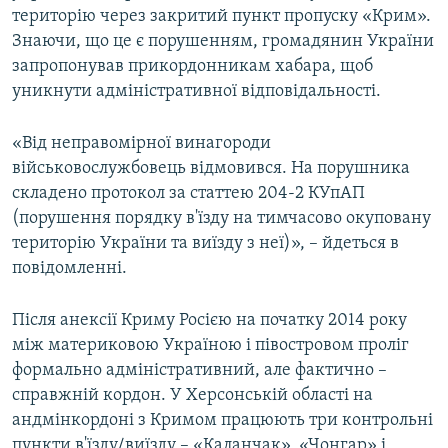
територію через закритий пункт пропуску «Крим».
Знаючи, що це є порушенням, громадянин України
запропонував прикордонникам хабара, щоб
уникнути адміністративної відповідальності.
«Від неправомірної винагороди
військовослужбовець відмовився. На порушника
складено протокол за статтею 204-2 КУпАП
(порушення порядку в'їзду на тимчасово окуповану
територію України та виїзду з неї)», – йдеться в
повідомленні.
Після анексії Криму Росією на початку 2014 року
між материковою Україною і півостровом проліг
формально адміністративний, але фактично –
справжній кордон. У Херсонській області на
андмінкордоні з Кримом працюють три контрольні
пункти в'їзду/виїзду – «Каланчак», «Чонгар» і