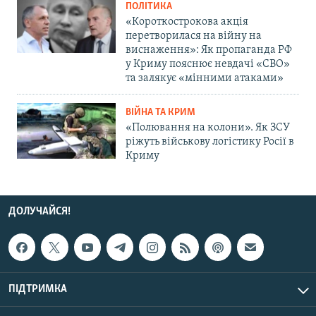
ПОЛІТИКА
«Короткострокова акція
перетворилася на війну на
виснаження»: Як пропаганда РФ
у Криму пояснює невдачі «СВО»
та залякує «мінними атаками»
ВІЙНА ТА КРИМ
«Полювання на колони». Як ЗСУ
ріжуть військову логістику Росії в
Криму
ДОЛУЧАЙСЯ!
ПІДТРИМКА