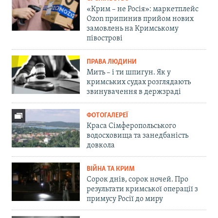
«Крим – не Росія»: маркетплейс
Ozon припинив прийом нових
замовлень на Кримському
півострові
ПРАВА ЛЮДИНИ
Мить – і ти шпигун. Як у
кримських судах розглядають
звинувачення в держзраді
ФОТОГАЛЕРЕЇ
Краса Сімферопольського
водосховища та занедбаність
довкола
ВІЙНА ТА КРИМ
Сорок днів, сорок ночей. Про
результати кримської операції з
примусу Росії до миру