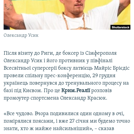
ВІДЕОУРОКИ «ELIFBE»
Русский
СВІДЧЕННЯ ОКУПАЦІЇ
Qırımtatar
УКРАЇНСЬКА ПРОБЛЕМА КРИМУ
Олександр Усик
ДОЛУЧАЙСЯ!
ІНФОГРАФІКА
Після візиту до Риги, де боксер із Сімферополя
Олександр Усик і його противник у півфіналі
Усі сайти RFE/RL
Всесвітньої суперсерії боксу латвієць Майріс Брієдіс
провели спільну прес-конференцію, 29 грудня
українець повернувся до тренувального процесу на
базі під Києвом. Про це
Крим.Реалії
розповів
промоутер спортсмена Олександр Красюк.
«Все чудово. Вчора подивилися один одному в очі,
помірялися поясами, і вже 27 січня ми будемо точно
знати, хто ж майже найсильніший», – сказав