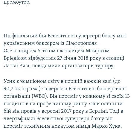
промоутер.
Півфінальний бій Всесвітньої суперсерії боксу між
українським боксером із Сімферополя
Олександром Усиком і латвійцем Майрісом
Брієдісом відбудеться 27 січня 2018 року в столиці
Латвії Ризі, повідомили організатори турніру.
Усик є чемпіоном світу в першій важкій вазі (до
90,7 кілограма) за версією Всесвітньої боксерської
організації (WBO). Він переміг у кожному зі своїх 13
поєдинків на професійному рингу. Свій останній
бій він провів у вересні 2017 року в Берліні. Тоді в
чвертьфіналі Всесвітньої суперсерії боксу він
переміг технічним нокаутом німця Марко Хука.