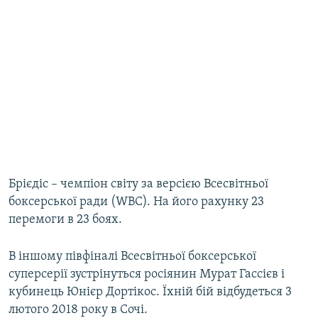
Брієдіс – чемпіон світу за версією Всесвітньої
боксерської ради (WBC). На його рахунку 23
перемоги в 23 боях.
В іншому півфіналі Всесвітньої боксерської
суперсерії зустрінуться росіянин Мурат Гассієв і
кубинець Юнієр Дортікос. Їхній бій відбудеться 3
лютого 2018 року в Сочі.