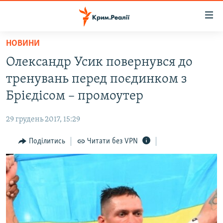
Доступність
посилання
Перейти
НОВИНИ
до
НОВИНИ
Олександр Усик повернувся до
основного
ВОДА.КРИМ
матеріалу
тренувань перед поєдинком з
ВІДЕО ТА ФОТО
Перейти
Брієдісом – промоутер
до
ПОЛІТИКА
основної
29 грудень 2017, 15:29
БЛОГИ
навігації
Перейти
Поділитись
Читати без VPN
ПОГЛЯД
до
ІНТЕРВ'Ю
пошуку
ВСЕ ЗА ДЕНЬ
СПЕЦПРОЕКТИ
ЯК ОБІЙТИ БЛОКУВАННЯ
ДЕПОРТАЦІЯ