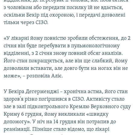
відділення, де перебуває її чоловік, але побачитися
з чоловіком або передати посилку їй не вдається,
оскільки Бекір під охороною, і передачі дозволені
тільки через СІЗО.
«У лікарні йому повністю зробили обстеження, до 2
січня він буде перебувати в пульмонологічному
відділенні, з 2 січня знову повний обсяг аналізів.
Його стан покращується, але він ще слабкий, йому
дозволили вставати, але довго бути на ногах він не
може», – розповіла Аліє.
У Бекіра Дегерменджі – хронічна астма, його стан
здоров'я різко погіршився в СІЗО. Активісту стало
зле в залі підконтрольного Кремлю Верховного суду
Криму 6 грудня, йому викликали «швидку
допомогу». У ніч на 14 грудня він потрапив до
реанімації. Пізніше стало відомо, що лікарі