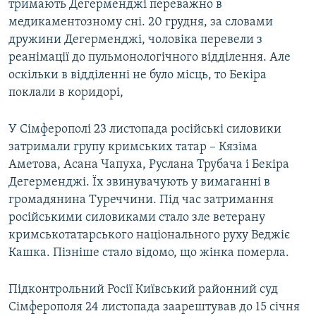
тримають Дегерменджі переважно в
медикаментозному сні. 20 грудня, за словами
дружини Дегерменджі, чоловіка перевели з
реанімації до пульмонологічного відділення. Але
оскільки в відділенні не було місць, то Бекіра
поклали в коридорі,
У Сімферополі 23 листопада російські силовики
затримали групу кримських татар – Кязіма
Аметова, Асана Чапуха, Руслана Трубача і Бекіра
Дегерменджі. Їх звинувачують у вимаганні в
громадянина Туреччини. Під час затримання
російськими силовиками стало зле ветерану
кримськотатарського національного руху Веджіє
Кашка. Пізніше стало відомо, що жінка померла.
Підконтрольний Росії Київський районний суд
Сімферополя 24 листопада заарештував до 15 січня