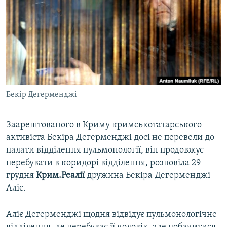
ВІДЕОУРОКИ «ELIFBE»
Русский
СВІДЧЕННЯ ОКУПАЦІЇ
Qırımtatar
УКРАЇНСЬКА ПРОБЛЕМА КРИМУ
ДОЛУЧАЙСЯ!
ІНФОГРАФІКА
Бекір Дегерменджі
Усі сайти RFE/RL
Заарештованого в Криму кримськотатарського
активіста Бекіра Дегерменджі досі не перевели до
палати відділення пульмонології, він продовжує
перебувати в коридорі відділення, розповіла 29
грудня
Крим.Реалії
дружина Бекіра Дегерменджі
Аліє.
Аліє Дегерменджі щодня відвідує пульмонологічне