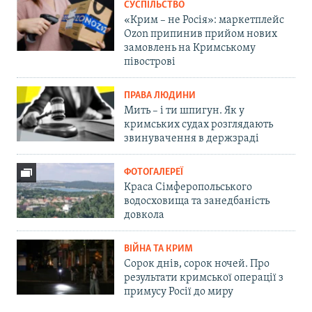
СУСПІЛЬСТВО
«Крим – не Росія»: маркетплейс
Ozon припинив прийом нових
замовлень на Кримському
півострові
ПРАВА ЛЮДИНИ
Мить – і ти шпигун. Як у
кримських судах розглядають
звинувачення в держзраді
ФОТОГАЛЕРЕЇ
Краса Сімферопольського
водосховища та занедбаність
довкола
ВІЙНА ТА КРИМ
Сорок днів, сорок ночей. Про
результати кримської операції з
примусу Росії до миру