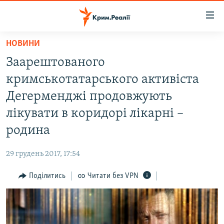
Доступність
посилання
Перейти
НОВИНИ
до
НОВИНИ
Заарештованого
основного
ВОДА.КРИМ
матеріалу
кримськотатарського активіста
ВІДЕО ТА ФОТО
Перейти
Дегерменджі продовжують
до
ПОЛІТИКА
лікувати в коридорі лікарні –
основної
БЛОГИ
навігації
родина
Перейти
ПОГЛЯД
до
29 грудень 2017, 17:54
ІНТЕРВ'Ю
пошуку
Поділитись
Читати без VPN
ВСЕ ЗА ДЕНЬ
СПЕЦПРОЕКТИ
ЯК ОБІЙТИ БЛОКУВАННЯ
ДЕПОРТАЦІЯ