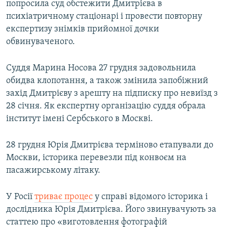
попросила суд обстежити Дмитрієва в
психіатричному стаціонарі і провести повторну
експертизу знімків прийомної дочки
обвинуваченого.
Суддя Марина Носова 27 грудня задовольнила
обидва клопотання, а також змінила запобіжний
захід Дмитрієву з арешту на підписку про невиїзд з
28 січня. Як експертну організацію суддя обрала
інститут імені Сербського в Москві.
28 грудня Юрія Дмитрієва терміново етапували до
Москви, історика перевезли під конвоєм на
пасажирському літаку.
У Росії
триває процес
у справі відомого історика і
дослідника Юрія Дмитрієва. Його звинувачують за
статтею про «виготовлення фотографій