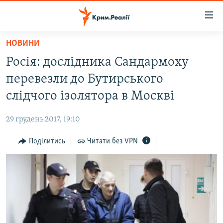
Доступність
посилання
Перейти
НОВИНИ
до
НОВИНИ
Росія: дослідника Сандармоху
основного
ВОДА.КРИМ
матеріалу
перевезли до Бутирського
ВІДЕО ТА ФОТО
Перейти
слідчого ізолятора в Москві
до
ПОЛІТИКА
основної
29 грудень 2017, 19:10
БЛОГИ
навігації
Перейти
Поділитись
Читати без VPN
ПОГЛЯД
до
ІНТЕРВ'Ю
пошуку
ВСЕ ЗА ДЕНЬ
СПЕЦПРОЕКТИ
ЯК ОБІЙТИ БЛОКУВАННЯ
ДЕПОРТАЦІЯ