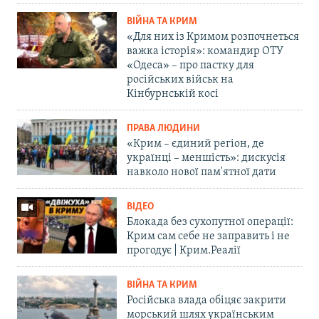
ВІЙНА ТА КРИМ
«Для них із Кримом розпочнеться
важка історія»: командир ОТУ
«Одеса» – про пастку для
російських військ на
Кінбурнській косі
ПРАВА ЛЮДИНИ
«Крим – єдиний регіон, де
українці – меншість»: дискусія
навколо нової пам'ятної дати
ВІДЕО
Блокада без сухопутної операції:
Крим сам себе не заправить і не
прогодує | Крим.Реалії
ВІЙНА ТА КРИМ
Російська влада обіцяє закрити
морський шлях українським