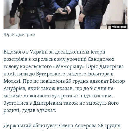
ВІДЕОУРОКИ «ELIFBE»
Русский
СВІДЧЕННЯ ОКУПАЦІЇ
Qırımtatar
УКРАЇНСЬКА ПРОБЛЕМА КРИМУ
Юрій Дмитрієв
ДОЛУЧАЙСЯ!
ІНФОГРАФІКА
Відомого в Україні за дослідженням історії
розстрілів в карельському урочищі Сандармох
Усі сайти RFE/RL
голову карельського «Меморіалу» Юрія Дмитрієва
помістили до Бутирського слідчого ізолятора в
Москві. Про це повідомив 29 грудня адвокат Віктор
Ануфрієв, який також вказав, що до 9 січня не
матиме можливості зустрітися з підзахисним.
Зустрітися з Дмитрієвим також не зможуть його
родичі, додав адвокат.
Державний обвинувач Олена Аскерова 26 грудня