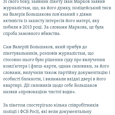
Зі свого боку, заявник пікету Іван Марков заявив
журналістам, що, на його думку, поліцейський тиск
на Валерія Большакова пов'язаний з діями
активіста із захисту інтересів його матері, яку
побили в 2013 році. За словами Маркова, це була
спроба замовного вбивства.
Сам Валерій Большаков, який прибув до
пікетувальників, розповів журналістам, що
стосовно нього було рішення суду про вилучення
комп'ютера і флеш-карти, однак силовики, за його
словами, вилучили також партійну документацію і
особисті блокноти, і виламали вхідні двері в його
квартирі. Дії силовиків щодо себе Большаков
назвав «провокацією чистої води».
За пікетом спостерігало кілька співробітників
поліції і ФСБ Росії, які вели документальну