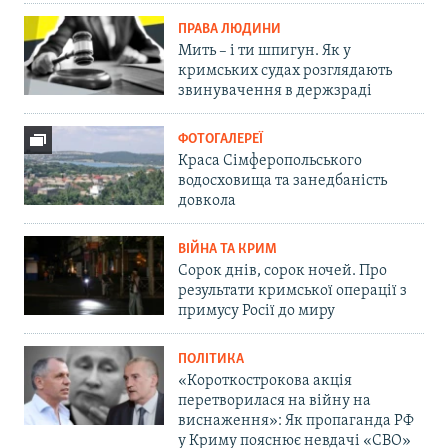
ПРАВА ЛЮДИНИ
Мить – і ти шпигун. Як у
кримських судах розглядають
звинувачення в держзраді
ФОТОГАЛЕРЕЇ
Краса Сімферопольського
водосховища та занедбаність
довкола
ВІЙНА ТА КРИМ
Сорок днів, сорок ночей. Про
результати кримської операції з
примусу Росії до миру
ПОЛІТИКА
«Короткострокова акція
перетворилася на війну на
виснаження»: Як пропаганда РФ
у Криму пояснює невдачі «СВО»