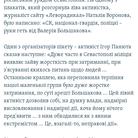
російським урядом Севастополя. На одному з
плакатів, який розгорнула ліва активістка,
журналіст сайту «Леворадикал» Наталія Воронова,
було написано: «СК, націонал-гвардія, поліцаї –
руки геть від Валерія Большакова».
Один з організаторів пікету – активіст Ігор Панюта
сказав наступне: «Дуже часто в Севастополі міліція
виявляє зайву жорсткість при затриманні, при
з'ясуванні якихось питань щодо людей ...
Останньою краплею, яка переповнила терпіння
нашої маленької групи було дуже жорстке
затримання, по суті арешт Большакова ... Цей лівий
активіст дозволив собі, на думку влади, надмірні
висловлювання і надмірні дії, хоча йому нічого
пред'явити ... з ним обходилися як з явним
екстремістом ... Це, взагалі-то, неправові дії».