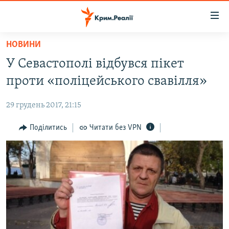
Доступність
посилання
Перейти
НОВИНИ
до
НОВИНИ
У Севастополі відбувся пікет
основного
ВОДА.КРИМ
матеріалу
проти «поліцейського свавілля»
ВІДЕО ТА ФОТО
Перейти
до
29 грудень 2017, 21:15
ПОЛІТИКА
основної
БЛОГИ
Поділитись
Читати без VPN
навігації
Перейти
ПОГЛЯД
до
ІНТЕРВ'Ю
пошуку
ВСЕ ЗА ДЕНЬ
СПЕЦПРОЕКТИ
ЯК ОБІЙТИ БЛОКУВАННЯ
ДЕПОРТАЦІЯ