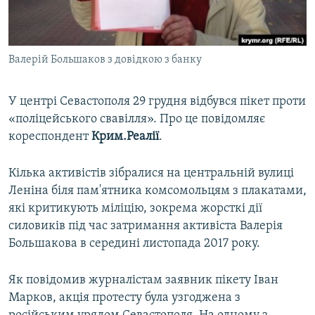
ВІДЕОУРОКИ «ELIFBE»
Русский
СВІДЧЕННЯ ОКУПАЦІЇ
Qırımtatar
Валерій Большаков з довідкою з банку
УКРАЇНСЬКА ПРОБЛЕМА КРИМУ
ДОЛУЧАЙСЯ!
ІНФОГРАФІКА
У центрі Севастополя 29 грудня відбувся пікет проти
«поліцейського свавілля». Про це повідомляє
кореспондент
Крим.Реалії
.
Усі сайти RFE/RL
Кілька активістів зібралися на центральній вулиці
Леніна біля пам'ятника комсомольцям з плакатами,
які критикують міліцію, зокрема жорсткі дії
силовиків під час затримання активіста Валерія
Большакова в середині листопада 2017 року.
Як повідомив журналістам заявник пікету Іван
Марков, акція протесту була узгоджена з