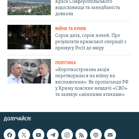
Краса Сімферопольського
водосховища та занедбаність
довкола
ВІЙНА ТА КРИМ
Сорок днів, сорок ночей. Про
результати кримської операції з
примусу Росії до миру
ПОЛІТИКА
«Короткострокова акція
перетворилася на війну на
виснаження»: Як пропаганда РФ
у Криму пояснює невдачі «СВО»
та залякує «мінними атаками»
ДОЛУЧАЙСЯ!