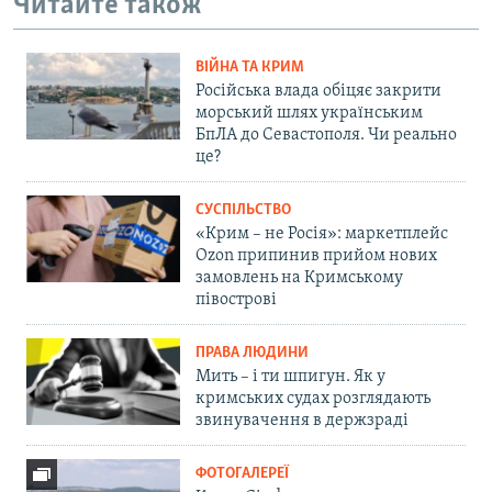
Читайте також
ВІЙНА ТА КРИМ
Російська влада обіцяє закрити
морський шлях українським
БпЛА до Севастополя. Чи реально
це?
СУСПІЛЬСТВО
«Крим – не Росія»: маркетплейс
Ozon припинив прийом нових
замовлень на Кримському
півострові
ПРАВА ЛЮДИНИ
Мить – і ти шпигун. Як у
кримських судах розглядають
звинувачення в держзраді
ФОТОГАЛЕРЕЇ