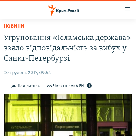
Доступність
посилання
Перейти
НОВИНИ
до
НОВИНИ
Угруповання «Ісламська держава»
основного
ВОДА.КРИМ
матеріалу
взяло відповідальність за вибух у
ВІДЕО ТА ФОТО
Перейти
Санкт-Петербурзі
до
ПОЛІТИКА
основної
30 грудень 2017, 09:52
БЛОГИ
навігації
Перейти
Поділитись
Читати без VPN
ПОГЛЯД
до
ІНТЕРВ'Ю
пошуку
ВСЕ ЗА ДЕНЬ
СПЕЦПРОЕКТИ
ЯК ОБІЙТИ БЛОКУВАННЯ
ДЕПОРТАЦІЯ