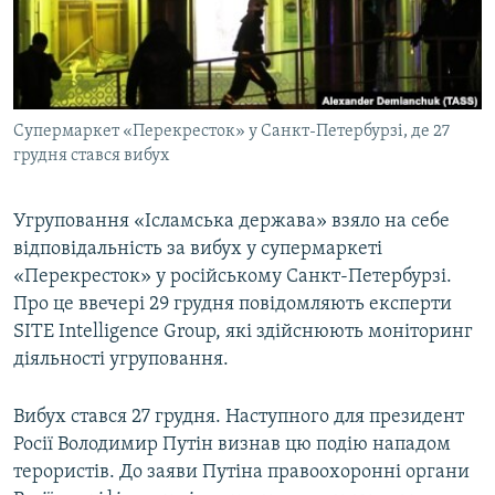
ВІДЕОУРОКИ «ELIFBE»
Русский
СВІДЧЕННЯ ОКУПАЦІЇ
Qırımtatar
УКРАЇНСЬКА ПРОБЛЕМА КРИМУ
Супермаркет «Перекресток» у Санкт-Петербурзі, де 27
ДОЛУЧАЙСЯ!
ІНФОГРАФІКА
грудня стався вибух
Угруповання «Ісламська держава» взяло на себе
Усі сайти RFE/RL
відповідальність за вибух у супермаркеті
«Перекресток» у російському Санкт-Петербурзі.
Про це ввечері 29 грудня повідомляють експерти
SITE Intelligence Group, які здійснюють моніторинг
діяльності угруповання.
Вибух стався 27 грудня. Наступного для президент
Росії Володимир Путін визнав цю подію нападом
терористів. До заяви Путіна правоохоронні органи