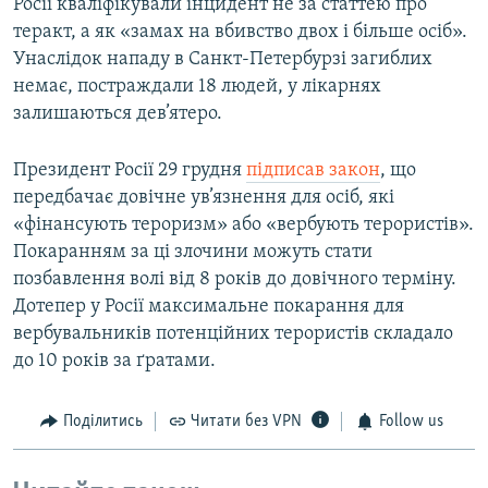
Росії кваліфікували інцидент не за статтею про
теракт, а як «замах на вбивство двох і більше осіб».
Унаслідок нападу в Санкт-Петербурзі загиблих
немає, постраждали 18 людей, у лікарнях
залишаються дев’ятеро.
Президент Росії 29 грудня
підписав закон
, що
передбачає довічне ув’язнення для осіб, які
«фінансують тероризм» або «вербують терористів».
Покаранням за ці злочини можуть стати
позбавлення волі від 8 років до довічного терміну.
Дотепер у Росії максимальне покарання для
вербувальників потенційних терористів складало
до 10 років за ґратами.
Поділитись
Читати без VPN
Follow us