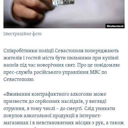
ВІДЕОУРОКИ «ELIFBE»
Русский
СВІДЧЕННЯ ОКУПАЦІЇ
Qırımtatar
УКРАЇНСЬКА ПРОБЛЕМА КРИМУ
Ілюстраційне фото
ДОЛУЧАЙСЯ!
ІНФОГРАФІКА
Співробітники поліції Севастополя попереджають
жителів і гостей міста бути пильними при купівлі
Усі сайти RFE/RL
напоїв під час новорічних свят. Про це повідомляє
прес-служба російського управління МВС по
Севастополю.
«Вживання контрафактного алкоголю може
призвести до серйозних наслідків, у вигляді
отруєння, в тому числі – до смерті. Слід уникати
покупок алкогольної продукції в інтернет-
магазинах і в невстановлених місцях з рук, а також