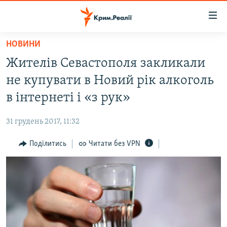
Доступність
посилання
Перейти
НОВИНИ
до
НОВИНИ
Жителів Севастополя закликали
основного
ВОДА.КРИМ
матеріалу
не купувати в Новий рік алкоголь
ВІДЕО ТА ФОТО
Перейти
в інтернеті і «з рук»
до
ПОЛІТИКА
основної
31 грудень 2017, 11:32
БЛОГИ
навігації
Перейти
Поділитись
Читати без VPN
ПОГЛЯД
до
ІНТЕРВ'Ю
пошуку
ВСЕ ЗА ДЕНЬ
СПЕЦПРОЕКТИ
ЯК ОБІЙТИ БЛОКУВАННЯ
ДЕПОРТАЦІЯ