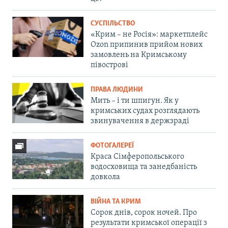
СУСПІЛЬСТВО
«Крим – не Росія»: маркетплейс
Ozon припинив прийом нових
замовлень на Кримському
півострові
ПРАВА ЛЮДИНИ
Мить – і ти шпигун. Як у
кримських судах розглядають
звинувачення в держзраді
ФОТОГАЛЕРЕЇ
Краса Сімферопольського
водосховища та занедбаність
довкола
ВІЙНА ТА КРИМ
Сорок днів, сорок ночей. Про
результати кримської операції з