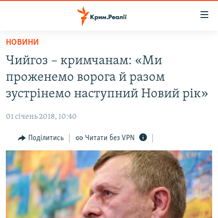
Доступність
посилання
Перейти
НОВИНИ
до
НОВИНИ
Чийгоз – кримчанам: «Ми
основного
ВОДА.КРИМ
матеріалу
проженемо ворога й разом
ВІДЕО ТА ФОТО
Перейти
зустрінемо наступний Новий рік»
до
ПОЛІТИКА
основної
01 січень 2018, 10:40
БЛОГИ
навігації
Перейти
Поділитись
Читати без VPN
ПОГЛЯД
до
ІНТЕРВ'Ю
пошуку
ВСЕ ЗА ДЕНЬ
СПЕЦПРОЕКТИ
ЯК ОБІЙТИ БЛОКУВАННЯ
ДЕПОРТАЦІЯ