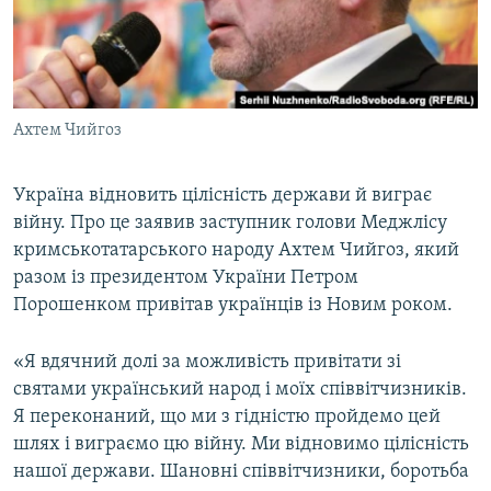
ВІДЕОУРОКИ «ELIFBE»
Русский
СВІДЧЕННЯ ОКУПАЦІЇ
Qırımtatar
УКРАЇНСЬКА ПРОБЛЕМА КРИМУ
Ахтем Чийгоз
ДОЛУЧАЙСЯ!
ІНФОГРАФІКА
Україна відновить цілісність держави й виграє
війну. Про це заявив заступник голови Меджлісу
Усі сайти RFE/RL
кримськотатарського народу Ахтем Чийгоз, який
разом із президентом України Петром
Порошенком привітав українців із Новим роком.
«Я вдячний долі за можливість привітати зі
святами український народ і моїх співвітчизників.
Я переконаний, що ми з гідністю пройдемо цей
шлях і виграємо цю війну. Ми відновимо цілісність
нашої держави. Шановні співвітчизники, боротьба