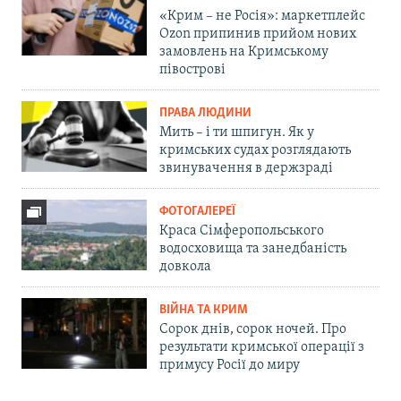
«Крим – не Росія»: маркетплейс
Ozon припинив прийом нових
замовлень на Кримському
півострові
ПРАВА ЛЮДИНИ
Мить – і ти шпигун. Як у
кримських судах розглядають
звинувачення в держзраді
ФОТОГАЛЕРЕЇ
Краса Сімферопольського
водосховища та занедбаність
довкола
ВІЙНА ТА КРИМ
Сорок днів, сорок ночей. Про
результати кримської операції з
примусу Росії до миру