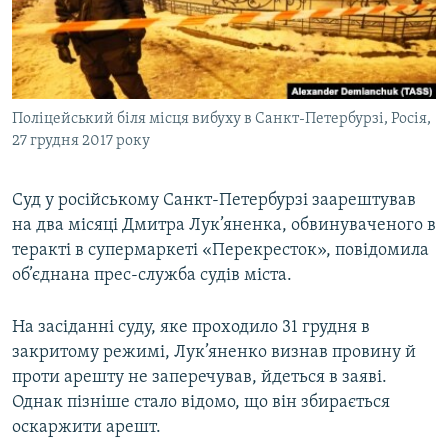
ВІДЕОУРОКИ «ELIFBE»
Русский
СВІДЧЕННЯ ОКУПАЦІЇ
Qırımtatar
УКРАЇНСЬКА ПРОБЛЕМА КРИМУ
Поліцейський біля місця вибуху в Санкт-Петербурзі, Росія,
ДОЛУЧАЙСЯ!
ІНФОГРАФІКА
27 грудня 2017 року
Суд у російському Санкт-Петербурзі заарештував
Усі сайти RFE/RL
на два місяці Дмитра Лук’яненка, обвинуваченого в
теракті в супермаркеті «Перекресток», повідомила
об’єднана прес-служба судів міста.
На засіданні суду, яке проходило 31 грудня в
закритому режимі, Лук’яненко визнав провину й
проти арешту не заперечував, йдеться в заяві.
Однак пізніше стало відомо, що він збирається
оскаржити арешт.