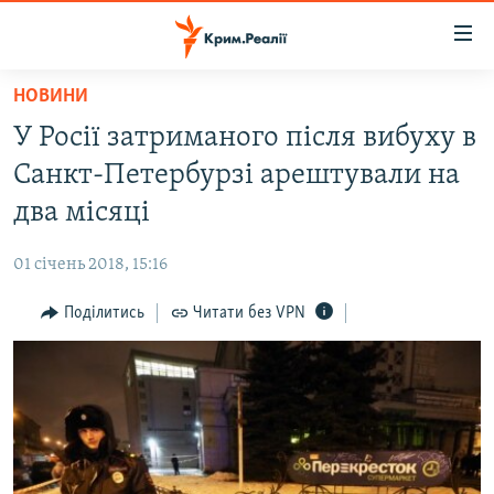
Доступність
посилання
Перейти
НОВИНИ
до
НОВИНИ
У Росії затриманого після вибуху в
основного
ВОДА.КРИМ
матеріалу
Санкт-Петербурзі арештували на
ВІДЕО ТА ФОТО
Перейти
два місяці
до
ПОЛІТИКА
основної
01 січень 2018, 15:16
БЛОГИ
навігації
Перейти
Поділитись
Читати без VPN
ПОГЛЯД
до
ІНТЕРВ'Ю
пошуку
ВСЕ ЗА ДЕНЬ
СПЕЦПРОЕКТИ
ЯК ОБІЙТИ БЛОКУВАННЯ
ДЕПОРТАЦІЯ