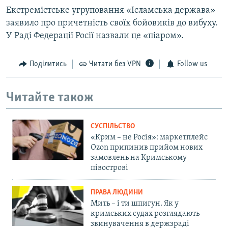
Екстремістське угруповання «Ісламська держава»
заявило про причетність своїх бойовиків до вибуху.
У Раді Федерації Росії назвали це «піаром».
Поділитись
Читати без VPN
Follow us
Читайте також
СУСПІЛЬСТВО
«Крим – не Росія»: маркетплейс
Ozon припинив прийом нових
замовлень на Кримському
півострові
ПРАВА ЛЮДИНИ
Мить – і ти шпигун. Як у
кримських судах розглядають
звинувачення в держзраді